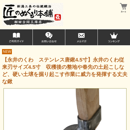
NEW
【永井のくわ ステンレス唐鍬4.5寸】永井のくわ従
来刃サイズ4.5寸 収穫後の整地や春先の土起こしな
ど、硬い土壌を掘り起こす作業に威力を発揮する丈夫
な鍬