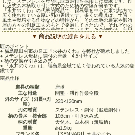
した。ステンレスを母材に鍛造鋼付を採用した唐鍬です。打
ち込式の木柄取り付け方式のため柄の交換が簡単です。
『永井のくわ』の代表的商品で、福島県を中心に東北地方で
広く使われている厚い刃の唐鍬です。多くの農具は、土質・
風土や栽培する作物などの特性から、その土地の農家や鍛冶
屋の方々の創意工夫のもとで発展してきたので、それぞれの
地域によって伝統的な造作をしています。その傾向は、利用
範囲の広い平鍬に顕著に見られます。
▼ 商品説明の続きを見る ▼
匠のポイント
●
福島県田村市の名工『永井のくわ』を弊社が継承しました
●
ステンレス母材に鋼付の唐鍬 4.5寸サイズ
●
柄の交換が引き込み式
●
『永井のくわ』は、福島県全域で広く使われている人気の唐
鍬です
商品仕様
道具の種類
唐鍬
主な用途
開墾・耕作作業全般
刃のサイズ（刃長×刃
230×130mm
幅）
刃の材質
ステンレス・鋼付（鍛造鋼付）
柄の長さ・接合部
105cm・引き込み式
柄の材質
天然木、白木柄（無垢柄）
重量
約1.9kg
ブランド名
【SENNARI】永井のくわ