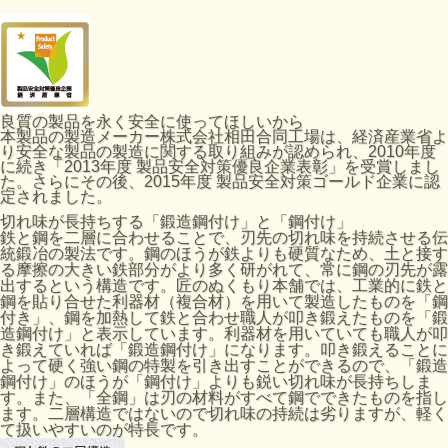
良質の製品を永く安全に使ってほしいから
本製品の製造メーカー株式会社相田合同工場は、経済産業省よ
り安全な製品の製造に関する取り組みが認められ、2010年度
に続き「2013年度 製品安全対策優良企業表彰」を受賞しまし
た。さらにその後、2015年度 製品安全対策ゴールド企業に認
定されました。
切れ味が長持ちする「鍛造鋼付け」と「鋼付け」
鉄と鋼を二層に合わせることで、刃先の切れ味を持続させる伝
統鍛冶の製法です。鋼のほうが鉄よりも硬質なため、土と接す
る摩擦の大きい鉄部分がより多く研がれて、常に鋼の刃先が露
出するという構造です。匠のぬくもり本舗では、工業的に鉄と
鋼を貼り合せた利器材（複合材）を用いて製造したものを「鋼
付き」、鋼を加熱して鉄と合わせ職人が叩き鍛えたものを「鍛
造鋼付け」と表示しています。利器材を用いていても職人が叩
き鍛えていれば「鍛造鋼付け」になります。叩き鍛えることに
よって硬く強い鋼の特製を引き出すことができるので、「鍛造
鋼付け」のほうが「鋼付け」よりも鋭い切れ味が長持ちしま
す。また、「全鋼」は刃の材料がすべて鋼でできたものを指し
ます。二層構造ではないので切れ味の持続は劣りますが、軽く
て扱いやすいのが特長です。