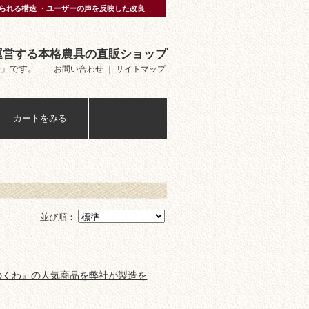
られる構造 ・ユーザーの声を反映した改良
運営する本格農具の直販ショップ
や」です。
お問い合わせ
｜
サイトマップ
カートをみる
並び順：
のくわ』の人気商品を弊社が製造を