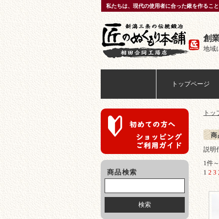
私たちは、現代の使用者に合った鍬を作ること
創
地域
匠のぬくもり本舗
トップページ
トッ
商
説明付
1件～
商品検索
1
2
3