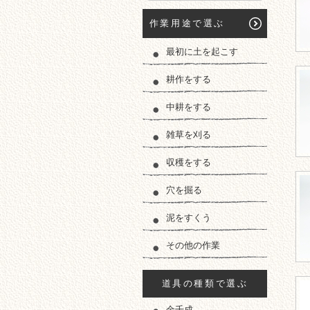
作業用途で選ぶ
最初に土を起こす
耕作をする
中耕をする
雑草を刈る
収穫をする
穴を掘る
泥をすくう
その他の作業
道具の種類で選ぶ
金千成