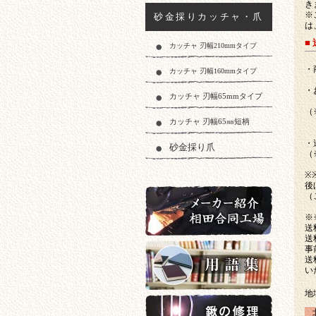
き
※
砂金採りカッチャ・爪
は
■
カッチャ 刃幅210mmタイプ
・
カッチャ 刃幅160mmタイプ
・
カッチャ 刃幅65mmタイプ
但
（
カッチャ 刃幅65㎜短柄
ま
・
砂金採り爪
（
※
後
（
※
送
送
メーカー紹介相田合同工場
事
送
い
地
用語集