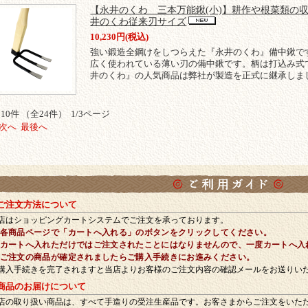
【永井のくわ 三本万能鍬(小)】耕作や根菜類の
井のくわ従来刃サイズ
10,230円(税込)
強い鍛造全鋼けをしつらえた『永井のくわ』備中鍬で
広く使われている薄い刃の備中鍬です。柄は打込み式
井のくわ』の人気商品は弊社が製造を正式に継承しま
10件 （全24件） 1/3ページ
次へ
最後へ
利用ガイド
 ご注文方法について
店はショッピングカートシステムでご注文を承っております。
 各商品ページで「カートへ入れる」のボタンをクリックしてください。
 カートへ入れただけではご注文されたことにはなりませんので、一度カートへ入
 ご注文の商品が確定されましたらご購入手続きにお進みください。
購入手続きを完了されますと当店よりお客様のご注文内容の確認メールをお送りい
 商品のお届けについて
店の取り扱い商品は、すべて手造りの受注生産品です。お客さまからご注文をいた