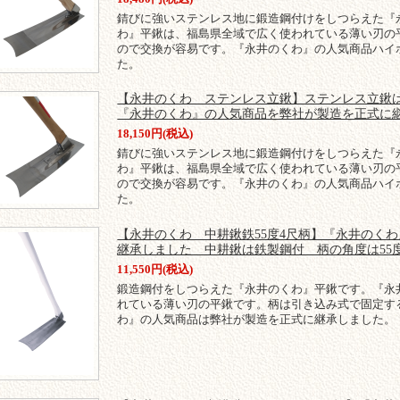
錆びに強いステンレス地に鍛造鋼付けをしつらえた『
わ』平鍬は、福島県全域で広く使われている薄い刃の
ので交換が容易です。『永井のくわ』の人気商品ハイ
た。
【永井のくわ ステンレス立鍬】ステンレス立鍬
『永井のくわ』の人気商品を弊社が製造を正式に
18,150円(税込)
錆びに強いステンレス地に鍛造鋼付けをしつらえた『
わ』平鍬は、福島県全域で広く使われている薄い刃の
ので交換が容易です。『永井のくわ』の人気商品ハイ
た。
【永井のくわ 中耕鍬鉄55度4尺柄】『永井のく
継承しました 中耕鍬は鉄製鋼付 柄の角度は55
11,550円(税込)
鍛造鋼付をしつらえた『永井のくわ』平鍬です。『永
れている薄い刃の平鍬です。柄は引き込み式で固定す
わ』の人気商品は弊社が製造を正式に継承しました。