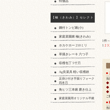
特価品
【極（きわみ）】セレクト
鋼付トンビ鍬(小)
家庭菜園鍬 極(きわみ)
1件～
ホカケホー 210ミリ
1
2
3
草掻きレーキ 六つ子
収穫包丁 5寸刃
ご
Ag良菜具 軽い収穫鋏
■
足掛け付き芋掘りフォーク
当
四本刃
◆
◆
角ヒツ三本鍬 磨き仕上
◆
ご
家庭菜園用オリジナル平鍬
■
当