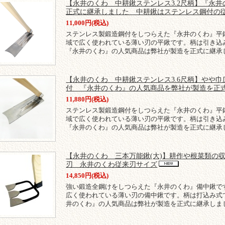
【永井のくわ 中耕鍬ステンレス3.2尺柄】『永
正式に継承しました 中耕鍬はステンレス鋼付の
11,000円(税込)
ステンレス製鍛造鋼付をしつらえた『永井のくわ』平
域で広く使われている薄い刃の平鍬です。柄は引き込
『永井のくわ』の人気商品は弊社が製造を正式に継承
【永井のくわ 中耕鍬ステンレス3.6尺柄】やや
付 『永井のくわ』の人気商品を弊社が製造を
11,880円(税込)
ステンレス製鍛造鋼付をしつらえた『永井のくわ』平
域で広く使われている薄い刃の平鍬です。柄は引き込
『永井のくわ』の人気商品は弊社が製造を正式に継承
【永井のくわ 三本万能鍬(大)】耕作や根菜類の
刃 永井のくわ従来刃サイズ
14,850円(税込)
強い鍛造全鋼けをしつらえた『永井のくわ』備中鍬で
広く使われている薄い刃の備中鍬です。柄は打込み式
井のくわ』の人気商品は弊社が製造を正式に継承しま