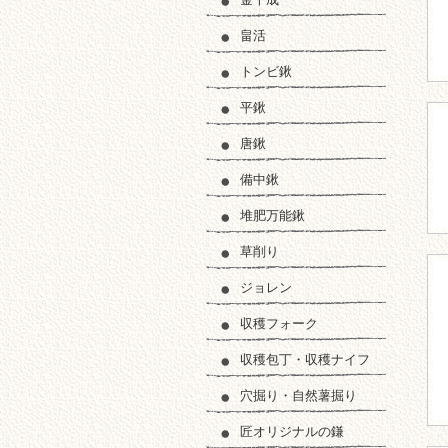
畠活
トンビ鍬
平鍬
唐鍬
備中鍬
堆肥万能鍬
草削り
ジョレン
収穫フォーク
収穫包丁・収穫ナイフ
穴掘り・自然薯掘り
匠オリジナルの鎌