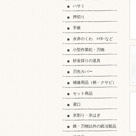
ハサミ
押切り
手鍬
永井のくわ ﾊｲﾎｰなど
小型作業鉈・刃物
砂金採りの道具
刃先カバー
補修用品（柄・クサビ）
セット商品
鳶口
氷割り・氷はぎ
鍬・刃物以外の鍛冶製品