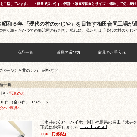
を目指しています。 ・軽量で扱いやすい設計 ・家庭菜園向けサイズ ・修理して使い続け
業 昭和５年 「現代の村のかじや」を目指す相田合同工場が
に寄り添ったかつての鍛冶屋の役割を、現代に。私たちは「現代の村のかじ
商品一覧
道具の選び方
道具のお手入れ
プページ
> 永井のくわ ﾊｲﾎｰなど
品一覧
き /
写真のみ
10件 （全24件） 1/3ページ
次へ
最後へ
【永井のくわ ハイホーM】福島県の名工『永井
正式に継承しました
11,000円(税込)