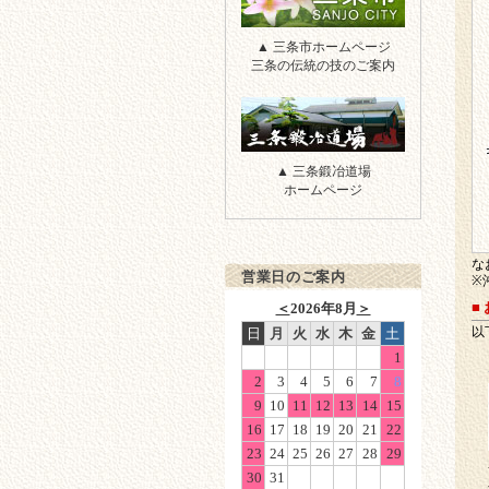
三条市
▲ 三条市ホームページ
三条の伝統の技のご案内
三条鍛冶道場
▲ 三条鍛冶道場
ホームページ
な
営業日のご案内
※
＜
2026年8月
＞
■
日
月
火
水
木
金
土
以
1
2
3
4
5
6
7
8
9
10
11
12
13
14
15
16
17
18
19
20
21
22
23
24
25
26
27
28
29
30
31