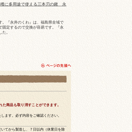
収穫に多用途で使える三本刃の鍬 永
す。『永井のくわ』は、福島県全域で
で固定するので交換が容易です。『永
した。
page top
れた商品も取り消すことができます。
たします。必ず内容をご確認ください。
だいてから製造し、７日以内（休業日を除