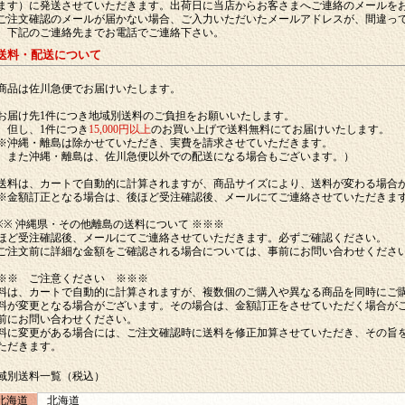
ます）に発送させていただきます。出荷日に当店からお客さまへご連絡のメールを
ご注文確認のメールが届かない場合、ご入力いただいたメールアドレスが、間違っ
、下記のご連絡先までお電話でご連絡下さい。
 送料・配送について
商品は佐川急便でお届けいたします。
お届け先1件につき地域別送料のご負担をお願いいたします。
し、1件につき
15,000円以上
のお買い上げで送料無料にてお届けいたします。
※沖縄・離島は除かせていただき、実費を請求させていただきます。
た沖縄・離島は、佐川急便以外での配送になる場合もございます。）
送料は、カートで自動的に計算されますが、商品サイズにより、送料が変わる場合
※金額訂正となる場合は、後ほど受注確認後、メールにてご連絡させていただきま
※※ 沖縄県・その他離島の送料について ※※※
ほど受注確認後、メールにてご連絡させていただきます。必ずご確認ください。
ご注文前に詳細な金額をご確認される場合については、事前にお問い合わせくださ
※※ ご注意ください ※※※
料は、カートで自動的に計算されますが、複数個のご購入や異なる商品を同時にご
料が変更となる場合がございます。その場合は、金額訂正をさせていただく場合が
前にお問い合わせください。
料に変更がある場合には、ご注文確認時に送料を修正加算させていただき、その旨
ただきます。
域別送料一覧（税込）
北海道
北海道