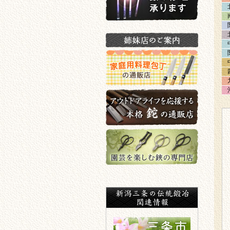
鍬の修理承ります
姉妹店のご案内
家庭用料理包丁の通販店
アウトドアライフを応援する
本格鉈の通販店
園芸を楽しむ鋏の専門店
新潟三条の伝統鍛冶関連情報