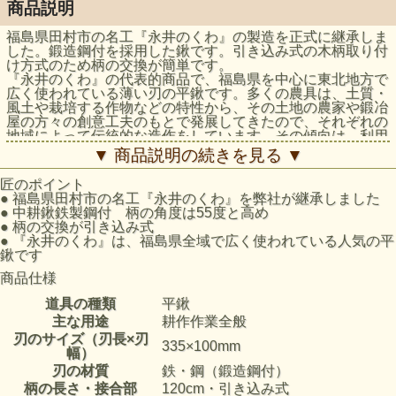
商品説明
福島県田村市の名工『永井のくわ』の製造を正式に継承しま
した。鍛造鋼付を採用した鍬です。引き込み式の木柄取り付
け方式のため柄の交換が簡単です。
『永井のくわ』の代表的商品で、福島県を中心に東北地方で
広く使われている薄い刃の平鍬です。多くの農具は、土質・
風土や栽培する作物などの特性から、その土地の農家や鍛冶
屋の方々の創意工夫のもとで発展してきたので、それぞれの
地域によって伝統的な造作をしています。その傾向は、利用
範囲の広い平鍬に顕著に見られます。
▼ 商品説明の続きを見る ▼
匠のポイント
●
福島県田村市の名工『永井のくわ』を弊社が継承しました
●
中耕鍬鉄製鋼付 柄の角度は55度と高め
●
柄の交換が引き込み式
●
『永井のくわ』は、福島県全域で広く使われている人気の平
鍬です
商品仕様
道具の種類
平鍬
主な用途
耕作作業全般
刃のサイズ（刃長×刃
335×100mm
幅）
刃の材質
鉄・鋼（鍛造鋼付）
柄の長さ・接合部
120cm・引き込み式