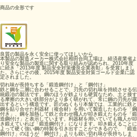
商品の全形です
良質の製品を永く安全に使ってほしいから
本製品の製造メーカー株式会社相田合同工場は、経済産業省よ
り安全な製品の製造に関する取り組みが認められ、2010年度
に続き「2013年度 製品安全対策優良企業表彰」を受賞しまし
た。さらにその後、2015年度 製品安全対策ゴールド企業に認
定されました。
切れ味が長持ちする「鍛造鋼付け」と「鋼付け」
鉄と鋼を二層に合わせることで、刃先の切れ味を持続させる伝
統鍛冶の製法です。鋼のほうが鉄よりも硬質なため、土と接す
る摩擦の大きい鉄部分がより多く研がれて、常に鋼の刃先が露
出するという構造です。匠のぬくもり本舗では、工業的に鉄と
鋼を貼り合せた利器材（複合材）を用いて製造したものを「鋼
付き」、鋼を加熱して鉄と合わせ職人が叩き鍛えたものを「鍛
造鋼付け」と表示しています。利器材を用いていても職人が叩
き鍛えていれば「鍛造鋼付け」になります。叩き鍛えることに
よって硬く強い鋼の特製を引き出すことができるので、「鍛造
鋼付け」のほうが「鋼付け」よりも鋭い切れ味が長持ちしま