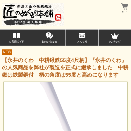
NEW
【永井のくわ 中耕鍬鉄55度4尺柄】『永井のくわ』
の人気商品を弊社が製造を正式に継承しました 中耕
鍬は鉄製鋼付 柄の角度は55度と高めになります