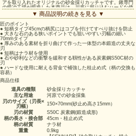
アを取り入れたオリジナルの砂金採りカッチャです。鍬専門
の鍛冶工場が鍛造した本商品は、川底に掘り込むハードな使
用にも耐える丈夫さと、小石や砂利などに当たった時の衝撃
▼ 商品説明の続きを見る ▼
を和らげる靱性を兼ね備えています。
匠のポイント
●
短柄タイプ45cmの柄尻にはコブを付けてすべり抜けを防止
●
大きな石のある狭いポイントでも狙いやすい刃幅の細い
70mmタイプ
●
厚みのある素材を折り曲げて作った一体型の本鍛造の丈夫な
刃
●
短柄はナラ材を使用
●
石や砂利などの衝撃を緩和する靱性がある炭素鋼S50C材の
刃
●
ハードな使用に耐える背金で補強した桂止め式（柄の交換も
容易）
商品仕様
道具の種類
砂金採りカッチャ
主な用途
河原での砂金採集
刃のサイズ（刃長×
150×70mm(砂止め高さ15mm）
刃幅）
刃の材質
S50C 炭素鋼(鍛造成形)
柄の長さ・接合部
45cm・桂止め式
柄の材質
ナラ材
重量
0.9kg