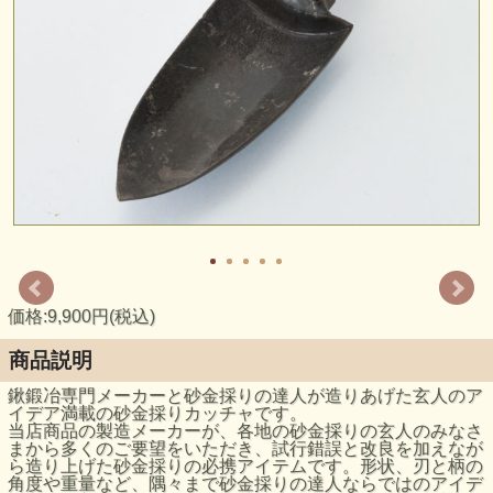
価格:9,900円(税込)
商品説明
鍬鍛冶専門メーカーと砂金採りの達人が造りあげた玄人のア
イデア満載の砂金採りカッチャです。
当店商品の製造メーカーが、各地の砂金採りの玄人のみなさ
まから多くのご要望をいただき、試行錯誤と改良を加えなが
ら造り上げた砂金採りの必携アイテムです。形状、刃と柄の
角度や重量など、隅々まで砂金採りの達人ならではのアイデ