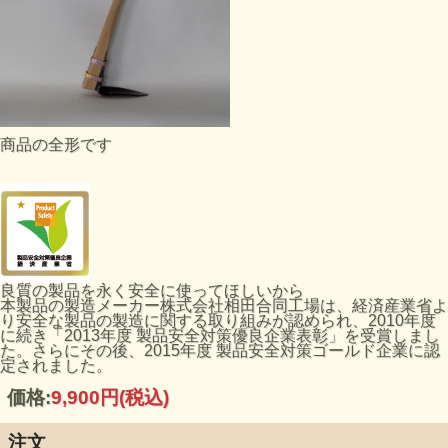
商品の全形です
良質の製品を永く安全に使ってほしいから
本製品の製造メーカー株式会社相田合同工場は、経済産業省よ
り安全な製品の製造に関する取り組みが認められ、2010年度
に続き「2013年度 製品安全対策優良企業表彰」を受賞しまし
た。さらにその後、2015年度 製品安全対策ゴールド企業に認
定されました。
価格:
9,900円
(税込)
注文