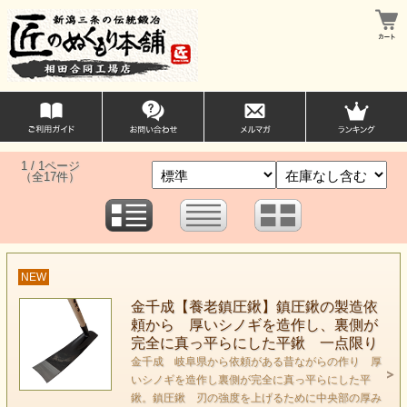
1 / 1ページ
（全17件）
NEW
金千成【養老鎮圧鍬】鎮圧鍬の製造依
頼から 厚いシノギを造作し、裏側が
完全に真っ平らにした平鍬 一点限り
金千成 岐阜県から依頼がある昔ながらの作り 厚
いシノギを造作し裏側が完全に真っ平らにした平
鍬。鎮圧鍬 刃の強度を上げるために中央部の厚み