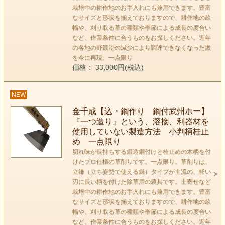
栽培中の耕作地のお手入れにも兼用できます。豊富
なサイズと形状を揃えておりますので、耕作地の畝
幅や、刈り取る草の種類や季節による成長の度合い
など、作業条件に合うものをお探しください。近年
の各地の野鍛冶の減少により調達できなくなった鍬
を今に再現。一点限り
価格： 33,000円(税込)
NEW
金千成【込・鋼作り 鋼付武州ホー】
『一つ造り』という、溶接、利器材を
使用していない製造方法 小判柄桂止
め 一点限り
切れ味が長持ちする鍛造鋼付けと桂止めの木柄を付
けたプロ仕様の草削りです。一点限り。草削りは、
立鎌（立ち姿勢で使える鎌）タイプが主流の、軽い
刃に長い柄を付けた除草用の農具です。土寄せなど
栽培中の耕作地のお手入れにも兼用できます。豊富
なサイズと形状を揃えておりますので、耕作地の畝
幅や、刈り取る草の種類や季節による成長の度合い
など、作業条件に合うものをお探しください。近年