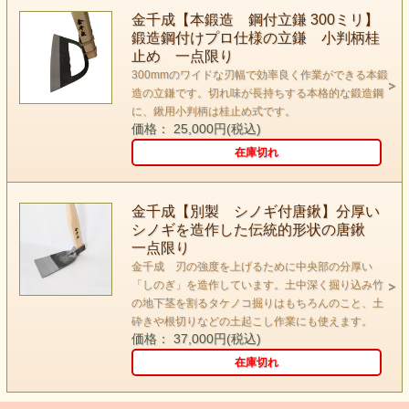
金千成【本鍛造 鋼付立鎌 300ミリ】
鍛造鋼付けプロ仕様の立鎌 小判柄桂
止め 一点限り
300mmのワイドな刃幅で効率良く作業ができる本鍛
造の立鎌です。切れ味が長持ちする本格的な鍛造鋼
に、鍬用小判柄は桂止め式です。
価格： 25,000円(税込)
在庫切れ
金千成【別製 シノギ付唐鍬】分厚い
シノギを造作した伝統的形状の唐鍬
一点限り
金千成 刃の強度を上げるために中央部の分厚い
「しのぎ」を造作しています。土中深く掘り込み竹
の地下茎を割るタケノコ掘りはもちろんのこと、土
砕きや根切りなどの土起こし作業にも使えます。
価格： 37,000円(税込)
在庫切れ