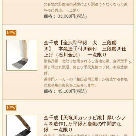
の各地の野鍛冶の減少により調達できなくなった鍬
を今に再現。一点限り
価格： 33,000円(税込)
NEW
金千成【金沢型平鍬 大 三段磨
き】 本鍛造手付き鋼付 三段磨き仕
上げ（石川金沢） 一点限り
業務用鍬 北陸で使用されるご当地の鍬。金沢型平
鍬と呼ばれ流通。角ヒツ手元丸柄コブ付。本鍛造鋼
付。
鍬専門メーカーの「相田合同工場」が製造する各地
の業務用の農具をご紹介します。
価格： 45,100円(税込)
NEW
金千成【天竜川カッサビ鍬】厚いシノ
ギを造作した平鍬と唐鍬の中間的な
鍬 一点限り