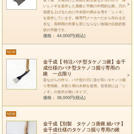
金千成 天竜向けと依頼がある昔ながらの作り 厚
いシノギを造作した唐鍬と平鍬の中間的な鍬。刃の
強度を上げるために中央部の厚みを増す「シノギ」
を造作しています。鍬専門メーカーだから作れる丈
夫な、長時間の作業も苦にならない地域の伝統的形
状の平鍬です。
価格： 44,000円(税込)
NEW
金千成【 特注バチ型タケノコ鍬】金千
成仕様のバチ型タケノコ掘り専用の
鍬 一点限り
昔ながらの作り。バチ型の刃に首が長いタケノコ掘
り専用鍬。木割り用の木柄を使用。首長部には「シ
ノギ」の造作が無いタイプ。
価格： 38,000円(税込)
NEW
金千成【別製 タケノコ唐鍬 細バチ】
金千成仕様のタケノコ掘り専用の鍬