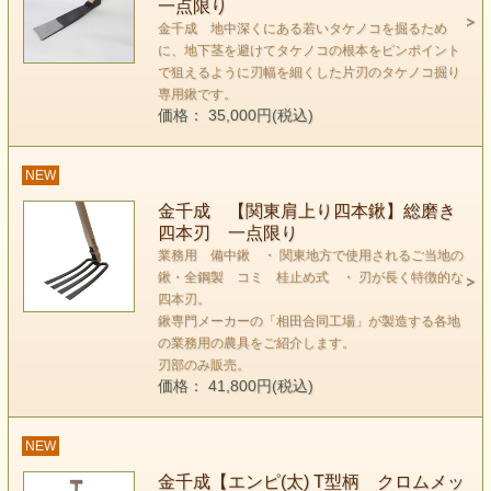
一点限り
金千成 地中深くにある若いタケノコを掘るため
に、地下茎を避けてタケノコの根本をピンポイント
で狙えるように刃幅を細くした片刃のタケノコ掘り
専用鍬です。
価格： 35,000円(税込)
NEW
金千成 【関東肩上り四本鍬】総磨き
四本刃 一点限り
業務用 備中鍬 ・ 関東地方で使用されるご当地の
鍬・全鋼製 コミ 桂止め式 ・ 刃が長く特徴的な
四本刃。
鍬専門メーカーの「相田合同工場」が製造する各地
の業務用の農具をご紹介します。
刃部のみ販売。
価格： 41,800円(税込)
NEW
金千成【エンピ(太) T型柄 クロムメッ