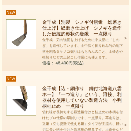
NEW
金千成【別製 シノギ付唐鍬 総磨き
仕上げ】総磨き仕上げ シノギを造作
した伝統的形状の唐鍬 一点限り
金千成 刃の強度を上げるために中央部に「しの
ぎ」を造作しています。土中深く掘り込み竹の地下
茎を割るタケノコ掘りはもちろんのこと、土砕きや
根切りなどの土起こし作業にも使えます。
価格： 48,400円(税込)
NEW
金千成【込・鋼作り 鋼付北海道八雲
ホー】『一つ造り』という、溶接、利
器材を使用していない製造方法 小判
柄桂止め 一点限り
切れ味が長持ちする鍛造鋼付けと桂止めの木柄を付
けたプロ仕様の草削りです。一点限り。草削りは、
立鎌（立ち姿勢で使える鎌）タイプが主流の、軽い
刃に長い柄を付けた除草用の農具です。土寄せなど