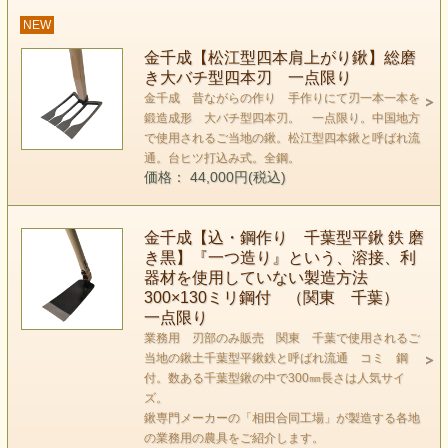
NEW
金千成【松江型四本肩上がり鍬】総磨
き大バチ型四本刃 一点限り
金千成 昔ながらの作り 手作りにて刃一本一本を
鍛造成形 大バチ型四本刃。 一点限り。中国地方
で使用されるご当地の鍬。松江型四本鍬と呼ばれ流
通。台ヒツ打込み式。全鋼。
価格： 44,000円(税込)
金千成【込・鋼作り 千葉型平鍬 鉄 磨
き黒】『一つ造り』という、溶接、利
器材を使用していない製造方法
300×130ミリ鋼付 （関東 千葉）
一点限り
業務用 刃部のみ販売 関東 千葉で使用されるご
当地の鍬土千葉型平鍬鉄と呼ばれ流通 コミ 鋼
付。数ある千葉型鍬の中で300㎜長さは人気サイ
ズ。
鍬専門メーカーの「相田合同工場」が製造する各地
の業務用の農具をご紹介します。