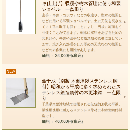
キ仕上げ】収穫や樹木管理に使う和製
ショベル 一点限り
山芋・牛蒡（ゴボウ）などの収穫や、樹木の根回し
などに用いる和製ショベルです。土に刃先を突き立
ててＴ字の取手を回すことにより、円状に地面をく
り抜くことができます。樹木に肥料をあげるための
穴あけや、牛蒡や山芋など根菜類の収穫に適してい
ます。焼き入れ処理をした厚めの刃先なので根回し
などの力作業にも耐性があります。
価格： 25,000円(税込)
NEW
金千成【別製 木更津鍬ステンレス鋼
付】昭和から平成に多く求められたス
テンレス鍛造鋼付の木更津鍬 一点限
り
千葉県木更津地域で使用される伝統的形状の平鍬。
業務用使用に耐えるステンレス母材に本鍛造鋼付製
造です。
価格： 40,000円(税込)