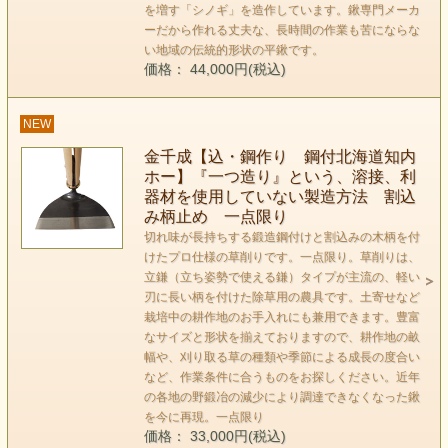
を増す「シノギ」を造作しています。鍬専門メーカ
ーだから作れる丈夫な、長時間の作業も苦にならな
い地域の伝統的形状の平鍬です。
価格： 44,000円(税込)
NEW
金千成【込・鋼作り 鋼付北海道知内
ホー】『一つ造り』という、溶接、利
器材を使用していない製造方法 割込
み柄止め 一点限り
切れ味が長持ちする鍛造鋼付けと割込みの木柄を付
けたプロ仕様の草削りです。一点限り。草削りは、
立鎌（立ち姿勢で使える鎌）タイプが主流の、軽い
刃に長い柄を付けた除草用の農具です。土寄せなど
栽培中の耕作地のお手入れにも兼用できます。豊富
なサイズと形状を揃えておりますので、耕作地の畝
幅や、刈り取る草の種類や季節による成長の度合い
など、作業条件に合うものをお探しください。近年
の各地の野鍛冶の減少により調達できなくなった鍬
を今に再現。一点限り
価格： 33,000円(税込)