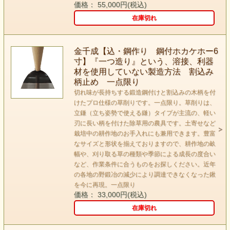
価格： 55,000円(税込)
在庫切れ
金千成【込・鋼作り 鋼付ホカケホー6
寸】『一つ造り』という、溶接、利器
材を使用していない製造方法 割込み
柄止め 一点限り
切れ味が長持ちする鍛造鋼付けと割込みの木柄を付
けたプロ仕様の草削りです。一点限り。草削りは、
立鎌（立ち姿勢で使える鎌）タイプが主流の、軽い
刃に長い柄を付けた除草用の農具です。土寄せなど
栽培中の耕作地のお手入れにも兼用できます。豊富
なサイズと形状を揃えておりますので、耕作地の畝
幅や、刈り取る草の種類や季節による成長の度合い
など、作業条件に合うものをお探しください。近年
の各地の野鍛冶の減少により調達できなくなった鍬
を今に再現。一点限り
価格： 33,000円(税込)
在庫切れ