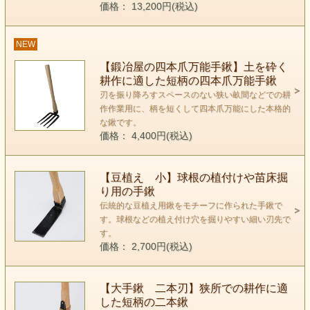
価格： 13,200円(税込)
NEW
【鍛冶屋の四本爪万能手鍬】土を砕く
耕作に適した短柄の四本爪万能手鍬
刃を振り降ろすスペースのない狭い畝間などでの耕
作作業用に、柄を短くして四本爪万能にした本格的
な鍬です。
価格： 4,400円(税込)
【豆植え 小】球根の植付けや苗床掘
り用の手鍬
伝統的な豆植え用鍬をモチーフに作られた手鍬で
す。球根などの植え付け穴を掘りやすい細い刃先で
す。
価格： 2,700円(税込)
【大手鍬 二本刃】狭所での耕作に適
した短柄の二本鍬