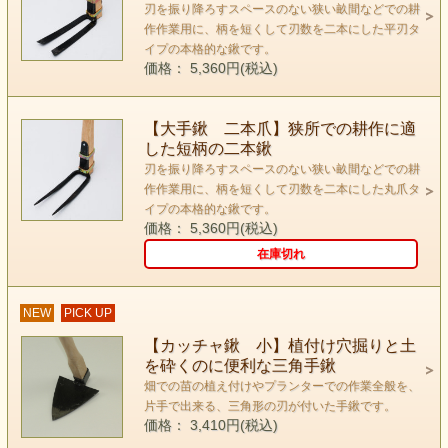
刃を振り降ろすスペースのない狭い畝間などでの耕
作作業用に、柄を短くして刃数を二本にした平刃タ
イプの本格的な鍬です。
価格： 5,360円(税込)
【大手鍬 二本爪】狭所での耕作に適
した短柄の二本鍬
刃を振り降ろすスペースのない狭い畝間などでの耕
作作業用に、柄を短くして刃数を二本にした丸爪タ
イプの本格的な鍬です。
価格： 5,360円(税込)
在庫切れ
NEW
PICK UP
【カッチャ鍬 小】植付け穴掘りと土
を砕くのに便利な三角手鍬
畑での苗の植え付けやプランターでの作業全般を、
片手で出来る、三角形の刃が付いた手鍬です。
価格： 3,410円(税込)