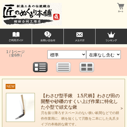
1 / 1ページ
（全6件）
NEW
【わさび型手鍬 1.5尺柄】わさび田の
開墾や砂礫のすくい上げ作業に特化し
た小型で頑丈な鍬
刃を振り降ろすスペースのない狭い畝間などでの耕
作作業用に、柄を短くして刃数を二本にした丸爪タ
イプの本格的な鍬です。