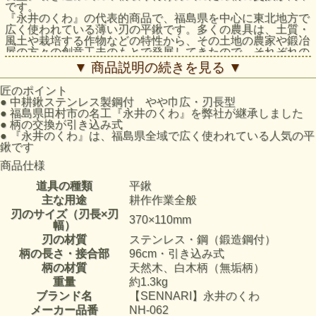
です。
『永井のくわ』の代表的商品で、福島県を中心に東北地方で
広く使われている薄い刃の平鍬です。多くの農具は、土質・
風土や栽培する作物などの特性から、その土地の農家や鍛冶
屋の方々の創意工夫のもとで発展してきたので、それぞれの
地域によって伝統的な造作をしています。その傾向は、利用
▼ 商品説明の続きを見る ▼
範囲の広い平鍬に顕著に見られます。
匠のポイント
●
中耕鍬ステンレス製鋼付 やや巾広・刃長型
●
福島県田村市の名工『永井のくわ』を弊社が継承しました
●
柄の交換が引き込み式
●
『永井のくわ』は、福島県全域で広く使われている人気の平
鍬です
商品仕様
道具の種類
平鍬
主な用途
耕作作業全般
刃のサイズ（刃長×刃
370×110mm
幅）
刃の材質
ステンレス・鋼（鍛造鋼付）
柄の長さ・接合部
96cm・引き込み式
柄の材質
天然木、白木柄（無垢柄）
重量
約1.3kg
ブランド名
【SENNARI】永井のくわ
メーカー品番
NH-062