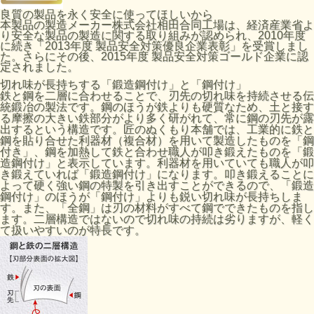
良質の製品を永く安全に使ってほしいから
本製品の製造メーカー株式会社相田合同工場は、経済産業省よ
り安全な製品の製造に関する取り組みが認められ、2010年度
に続き「2013年度 製品安全対策優良企業表彰」を受賞しまし
た。さらにその後、2015年度 製品安全対策ゴールド企業に認
定されました。
切れ味が長持ちする「鍛造鋼付け」と「鋼付け」
鉄と鋼を二層に合わせることで、刃先の切れ味を持続させる伝
統鍛冶の製法です。鋼のほうが鉄よりも硬質なため、土と接す
る摩擦の大きい鉄部分がより多く研がれて、常に鋼の刃先が露
出するという構造です。匠のぬくもり本舗では、工業的に鉄と
鋼を貼り合せた利器材（複合材）を用いて製造したものを「鋼
付き」、鋼を加熱して鉄と合わせ職人が叩き鍛えたものを「鍛
造鋼付け」と表示しています。利器材を用いていても職人が叩
き鍛えていれば「鍛造鋼付け」になります。叩き鍛えることに
よって硬く強い鋼の特製を引き出すことができるので、「鍛造
鋼付け」のほうが「鋼付け」よりも鋭い切れ味が長持ちしま
す。また、「全鋼」は刃の材料がすべて鋼でできたものを指し
ます。二層構造ではないので切れ味の持続は劣りますが、軽く
て扱いやすいのが特長です。