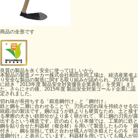
商品の全形です
良質の製品を永く安全に使ってほしいから
本製品の製造メーカー株式会社相田合同工場は、経済産業省よ
り安全な製品の製造に関する取り組みが認められ、2010年度
に続き「2013年度 製品安全対策優良企業表彰」を受賞しまし
た。さらにその後、2015年度 製品安全対策ゴールド企業に認
定されました。
切れ味が長持ちする「鍛造鋼付け」と「鋼付け」
鉄と鋼を二層に合わせることで、刃先の切れ味を持続させる伝
統鍛冶の製法です。鋼のほうが鉄よりも硬質なため、土と接す
る摩擦の大きい鉄部分がより多く研がれて、常に鋼の刃先が露
出するという構造です。匠のぬくもり本舗では、工業的に鉄と
鋼を貼り合せた利器材（複合材）を用いて製造したものを「鋼
付き」、鋼を加熱して鉄と合わせ職人が叩き鍛えたものを「鍛
造鋼付け」と表示しています。利器材を用いていても職人が叩