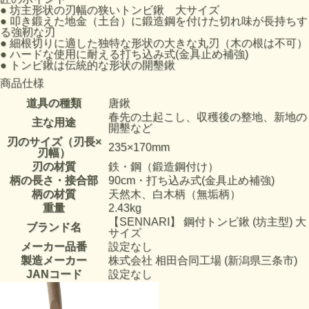
●
坊主形状の刃幅の狭いトンビ鍬 大サイズ
●
叩き鍛えた地金（土台）に鍛造鋼を付けた切れ味が長持ちす
る強靭な刃
●
細根切りに適した独特な形状の大きな丸刃（木の根は不可）
●
ハードな使用に耐える打ち込み式(金具止め補強)
●
トンビ鍬は伝統的な形状の開墾鍬
商品仕様
道具の種類
唐鍬
春先の土起こし、収穫後の整地、新地の
主な用途
開墾など
刃のサイズ（刃長×
235×170mm
刃幅）
刃の材質
鉄・鋼（鍛造鋼付け）
柄の長さ・接合部
90cm・打ち込み式(金具止め補強)
柄の材質
天然木、白木柄（無垢柄）
重量
2.43kg
【SENNARI】 鋼付トンビ鍬 (坊主型) 大
ブランド名
サイズ
メーカー品番
設定なし
製造メーカー
株式会社 相田合同工場 (新潟県三条市)
JANコード
設定なし