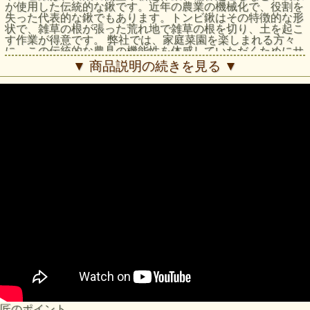
が使用した伝統的な鍬です。近年の農業の機械化で、役割を
失った代表的な鍬でもあります。トンビ鍬はその特徴的な形
状で、雑草の根が張った荒れ地で雑草の根を切り、土を起こ
す作業が得意です。 弊社では、家庭菜園を楽しまれる方々
に、この伝統的な農具の機能性を体感していただくためにサ
イズと重量に工夫を加え新たな商品として提案してまいりま
▼ 商品説明の続きを見る ▼
した。「土が硬くて、深耕できない。」、「休耕地を借りた
が、土が硬くしまっている。」などのお客様の声に、トンビ
鍬は威力を発揮します。
匠のポイント