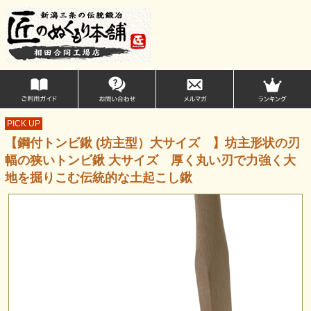
PICK UP
【鋼付トンビ鍬 (坊主型）大サイズ 】坊主形状の刃
幅の狭いトンビ鍬 大サイズ 厚く丸い刃で力強く大
地を掘りこむ伝統的な土起こし鍬