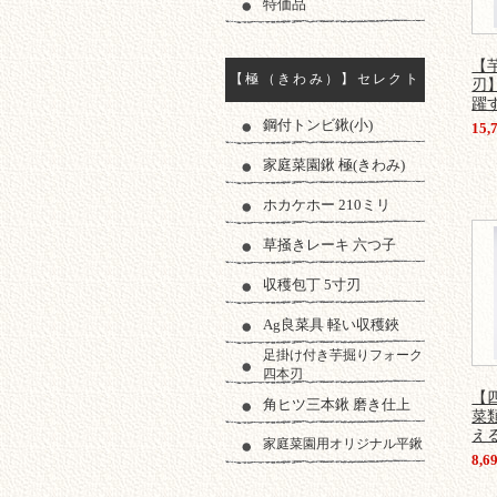
特価品
【
【極（きわみ）】セレクト
刃
躍
鋼付トンビ鍬(小)
15
家庭菜園鍬 極(きわみ)
ホカケホー 210ミリ
草掻きレーキ 六つ子
収穫包丁 5寸刃
Ag良菜具 軽い収穫鋏
足掛け付き芋掘りフォーク
四本刃
【
角ヒツ三本鍬 磨き仕上
菜
え
家庭菜園用オリジナル平鍬
8,