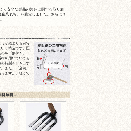
より安全な製品の製造に関する取り組
策優良企業表彰」を受賞しました。さらにそ
た。
ほうが鉄よりも硬質
という構造です。匠
ものを「鋼付き」、
器材を用いていても
鋼の特製を引き出す
す。また、「全鋼」
劣りますが、軽くて
送料無料～