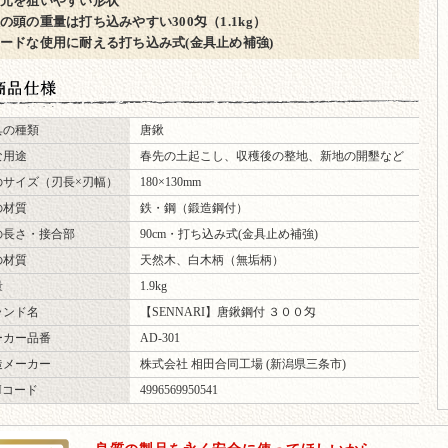
元を狙いやすい形状
の頭の重量は打ち込みやすい300匁（1.1kg）
ードな使用に耐える打ち込み式(金具止め補強)
仕様
具の種類
唐鍬
な用途
春先の土起こし、収穫後の整地、新地の開墾など
のサイズ（刃長×刃幅）
180×130mm
の材質
鉄・鋼（鍛造鋼付）
の長さ・接合部
90cm・打ち込み式(金具止め補強)
の材質
天然木、白木柄（無垢柄）
量
1.9kg
ランド名
【SENNARI】唐鍬鋼付 ３００匁
ーカー品番
AD-301
造メーカー
株式会社 相田合同工場 (新潟県三条市)
Nコード
4996569950541