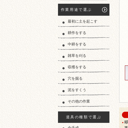
作業用途で選ぶ
最初に土を起こす
耕作をする
中耕をする
雑草を刈る
収穫をする
穴を掘る
泥をすくう
その他の作業
道具の種類で選ぶ
匠
叩
●
金千成