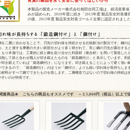
良質の製品を永く安全に使ってほしいから
本製品の製造メーカー株式会社相田合同工場は、経済産業省
みが認められ、2010年度に続き「2013年度 製品安全対
の後、2015年度 製品安全対策ゴールド企業に認定されまし
味が長持ちする「鍛造鋼付け」と「鋼付け」
鋼を二層に合わせることで、刃先の切れ味を持続させる伝統鍛冶の製法です。鋼の
め、土と接する摩擦の大きい鉄部分がより多く研がれて、常に鋼の刃先が露出する
くもり本舗では、工業的に鉄と鋼を貼り合せた利器材（複合材）を用いて製造した
加熱して鉄と合わせ職人が叩き鍛えたものを「鍛造鋼付け」と表示しています。利
が叩き鍛えていれば「鍛造鋼付け」になります。叩き鍛えることによって硬く強い
ができるので、「鍛造鋼付け」のほうが「鋼付け」よりも鋭い切れ味が長持ちしま
の材料がすべて鋼でできたものを指します。二層構造ではないので切れ味の持続は
やすいのが特長です。
関連商品★ こちらの商品もオススメです ～１5,000円（税込）以上で