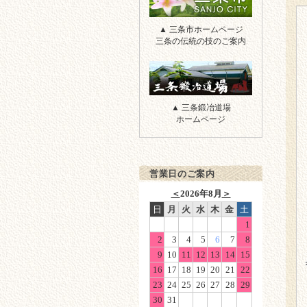
三条市
▲ 三条市ホームページ
三条の伝統の技のご案内
三条鍛冶道場
▲ 三条鍛冶道場
ホームページ
営業日のご案内
＜
2026年8月
＞
日
月
火
水
木
金
土
1
2
3
4
5
6
7
8
9
10
11
12
13
14
15
16
17
18
19
20
21
22
23
24
25
26
27
28
29
30
31