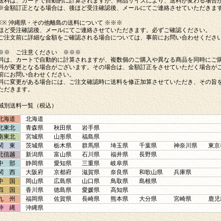
送料は、カートで自動的に計算されますが、商品サイズにより、送料が変わる場合
※金額訂正となる場合は、後ほど受注確認後、メールにてご連絡させていただきま
※※ 沖縄県・その他離島の送料について ※※※
ほど受注確認後、メールにてご連絡させていただきます。必ずご確認ください。
ご注文前に詳細な金額をご確認される場合については、事前にお問い合わせくださ
※※ ご注意ください ※※※
料は、カートで自動的に計算されますが、複数個のご購入や異なる商品を同時にご
料が変更となる場合がございます。その場合は、金額訂正をさせていただく場合が
前にお問い合わせください。
料に変更がある場合には、ご注文確認時に送料を修正加算させていただき、その旨
ただきます。
域別送料一覧（税込）
北海道
北海道
北東北
青森県
秋田県
岩手県
南東北
宮城県
山形県
福島県
関 東
茨城県
栃木県
群馬県
埼玉県
千葉県
神奈川県
東京
北信越
新潟県
富山県
石川県
福井県
長野県
中 部
静岡県
愛知県
三重県
岐阜県
関 西
大阪府
京都府
滋賀県
奈良県
和歌山県
兵庫県
中 国
岡山県
広島県
山口県
鳥取県
島根県
四 国
香川県
徳島県
愛媛県
高知県
九 州
福岡県
佐賀県
長崎県
熊本県
大分県
宮崎県
鹿児
沖 縄
沖縄県