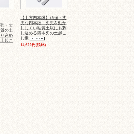
【土方四本鍬】頑強・丈
夫な四本鍬 刃先を動か
頑強・丈
しにくい粘質土壌にも刺
土質の土
し込める四本刃の土起こ
掘り込め
し鍬
の土起こ
14,620円(税込)