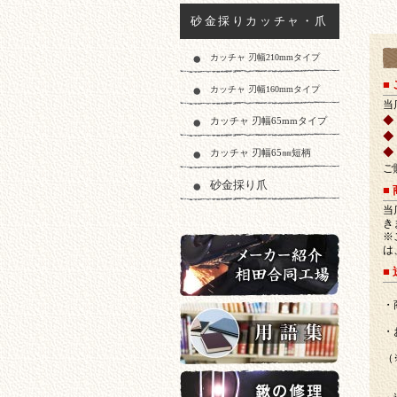
砂金採りカッチャ・爪
カッチャ 刃幅210mmタイプ
ご
■
カッチャ 刃幅160mmタイプ
当
カッチャ 刃幅65mmタイプ
◆
◆
カッチャ 刃幅65㎜短柄
◆
ご
砂金採り爪
■
当
き
※
は
■
メーカー紹介相田合同工場
・
・
但
（
用語集
ま