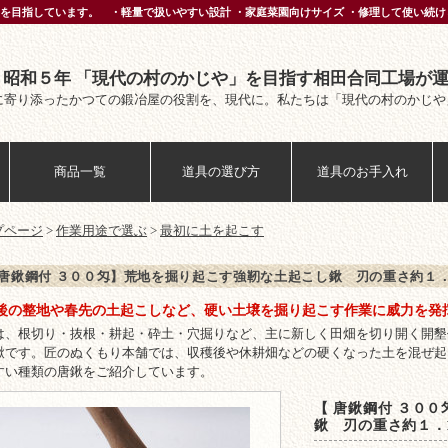
を目指しています。 ・軽量で扱いやすい設計 ・家庭菜園向けサイズ ・修理して使い続け
 昭和５年 「現代の村のかじや」を目指す相田合同工場が
に寄り添ったかつての鍛冶屋の役割を、現代に。私たちは「現代の村のかじや
商品一覧
道具の選び方
道具のお手入れ
プページ
>
作業用途で選ぶ
>
最初に土を起こす
 唐鍬鋼付 ３００匁】荒地を掘り起こす強靭な土起こし鍬 刃の重さ約１．
後の整地や春先の土起こしなど、硬い土壌を掘り起こす作業に威力を発
は、根切り・抜根・耕起・砕土・穴掘りなど、主に新しく田畑を切り開く開墾
鍬です。匠のぬくもり本舗では、収穫後や休耕畑などの硬くなった土を混ぜ起
すい種類の唐鍬をご紹介しています。
【 唐鍬鋼付 ３０
鍬 刃の重さ約１．