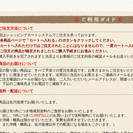
利用ガイド
 ご注文方法について
店はショッピングカートシステムでご注文を承っております。
 各商品ページで「カートへ入れる」のボタンをクリックしてください。
 カートへ入れただけではご注文されたことにはなりませんので、一度カートへ入
 ご注文の商品が確定されましたらご購入手続きにお進みください。
購入手続きを完了されますと当店よりお客様のご注文内容の確認メールをお送りい
 商品のお届けについて
店の取り扱い商品は、すべて手造りの受注生産品です。お客さまからご注文をいた
ます）に発送させていただきます。出荷日に当店からお客さまへご連絡のメールを
ご注文確認のメールが届かない場合、ご入力いただいたメールアドレスが、間違っ
、下記のご連絡先までお電話でご連絡下さい。
 送料・配送について
商品は佐川急便でお届けいたします。
お届け先1件につき地域別送料のご負担をお願いいたします。
し、1件につき
15,000円以上
のお買い上げで送料無料にてお届けいたします。
※沖縄・離島は除かせていただき、実費を請求させていただきます。
た沖縄・離島は、佐川急便以外での配送になる場合もございます。）