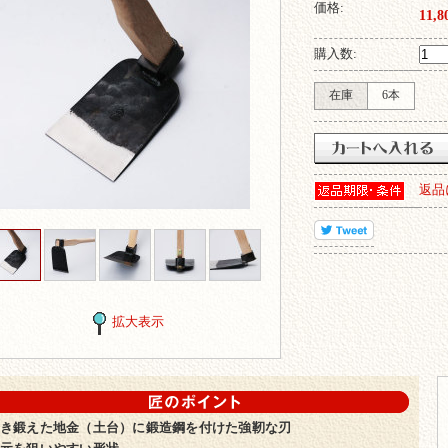
価格:
11,
購入数:
在庫
6本
返品
拡大表示
のポイント
き鍛えた地金（土台）に鍛造鋼を付けた強靭な刃