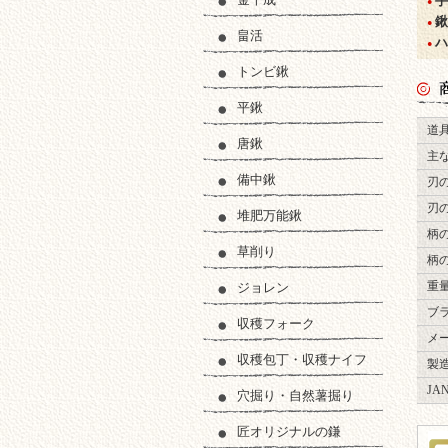
手
●
鍬
●
畠活
ハ
●
トンビ鍬
平鍬
商品
道
唐鍬
主
備中鍬
刃
刃
堆肥万能鍬
柄
草削り
柄
重
ジョレン
ブ
収穫フォーク
メ
収穫包丁・収穫ナイフ
製
JA
穴掘り・自然薯掘り
匠オリジナルの鎌