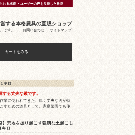
られる構造 ・ユーザーの声を反映した改良
運営する本格農具の直販ショップ
」です。
お問い合わせ
｜
サイトマップ
カートをみる
1キロ
揮する丈夫な鍬です。
作業に使われてきた、厚く丈夫な刃が特
こすための道具として、家庭菜園でも使
０匁】荒地を掘り起こす強靭な土起こし
1キロ