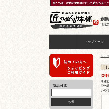
私たちは、現代の使用者に合った鍬を作ること
創業
地域
匠のぬくもり本舗
トップページ
トッ
【
収穫
唐鍬
商品検索
徴の
いや