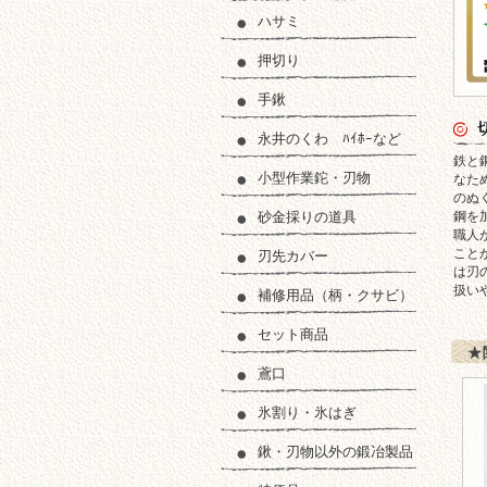
ハサミ
押切り
手鍬
永井のくわ ﾊｲﾎｰなど
切れ
鉄と
小型作業鉈・刃物
なた
のぬ
砂金採りの道具
鋼を
職人
こと
刃先カバー
は刃
扱い
補修用品（柄・クサビ）
セット商品
★
鳶口
氷割り・氷はぎ
鍬・刃物以外の鍛冶製品