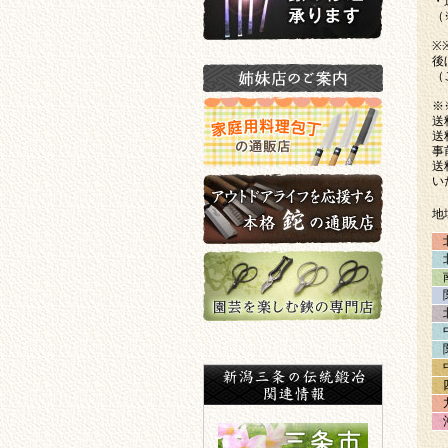
・
（
※
鍬の修理承ります
後
（
姉妹店のご案内
※
送
送
事
送
家庭用料理包丁の通販店
い
地
アウトドアライフを応援する
本格鉈の通販店
園芸を楽しむ鋏の専門店
新潟三条の伝統鍛冶関連情報