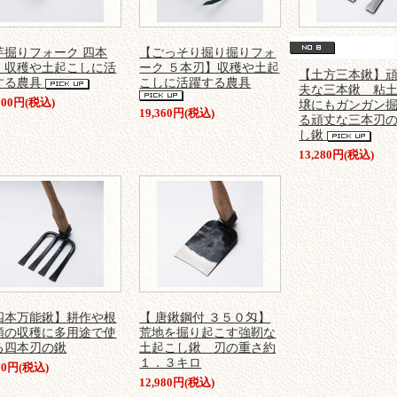
芋掘りフォーク 四本
【ごっそり掘り掘りフォ
】収穫や土起こしに活
ーク ５本刃】収穫や土起
【土方三本鍬】
する農具
こしに活躍する農具
夫な三本鍬 粘
,700円(税込)
壌にもガンガン
19,360円(税込)
る頑丈な三本刃
し鍬
13,280円(税込)
四本万能鍬】耕作や根
【 唐鍬鋼付 ３５０匁】
類の収穫に多用途で使
荒地を掘り起こす強靭な
る四本刃の鍬
土起こし鍬 刃の重さ約
１．３キロ
690円(税込)
12,980円(税込)