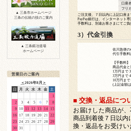
口座
フリ
三条市
▲ 三条市ホームページ
ご注文後、７日以内に上記口座ま
三条の伝統の技のご案内
PayPay銀行は、インターネッ
手数料は、別途お客さまにてご負
3）代金引換
三条鍛冶道場
▲ 三条鍛冶道場
佐川急便の
ホームページ
代引手数料
【手数料】
商品代金と
1万円まで 3
営業日のご案内
3万円まで 4
10万円まで 
＜
2026年8月
＞
(上記金額は
日
月
火
水
木
金
土
1
■ 交換・返品につ
2
3
4
5
6
7
8
9
10
11
12
13
14
15
お届けした商品が、
16
17
18
19
20
21
22
商品到着後７日以内
23
24
25
26
27
28
29
換・返品をお受けい
30
31