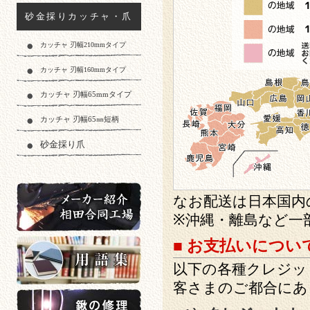
砂金採りカッチャ・爪
カッチャ 刃幅210mmタイプ
カッチャ 刃幅160mmタイプ
カッチャ 刃幅65mmタイプ
カッチャ 刃幅65㎜短柄
砂金採り爪
なお配送は日本国内
※沖縄・離島など一
メーカー紹介相田合同工場
■ お支払いについ
以下の各種クレジッ
客さまのご都合にあ
用語集