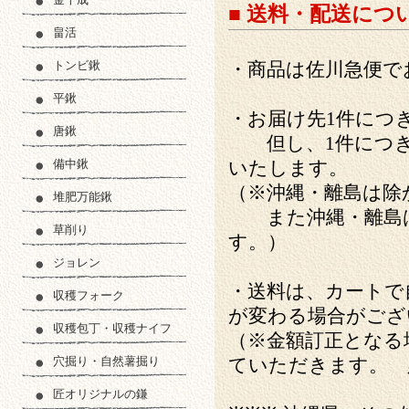
■ 送料・配送につ
畠活
トンビ鍬
・商品は佐川急便で
平鍬
・お届け先1件につ
唐鍬
但し、1件につ
備中鍬
いたします。
（※沖縄・離島は除
堆肥万能鍬
また沖縄・離島は
草削り
す。）
ジョレン
・送料は、カートで
収穫フォーク
が変わる場合がござ
収穫包丁・収穫ナイフ
（※金額訂正となる
穴掘り・自然薯掘り
ていただきます。 
匠オリジナルの鎌