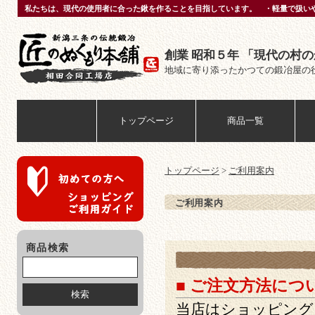
私たちは、現代の使用者に合った鍬を作ることを目指しています。 ・軽量で扱いや
創業 昭和５年 「現代の村
地域に寄り添ったかつての鍛冶屋の
匠のぬくもり本舗
トップページ
商品一覧
トップページ
>
ご利用案内
ご利用案内
商品検索
ご利用ガイド
■ ご注文方法につ
当店はショッピング