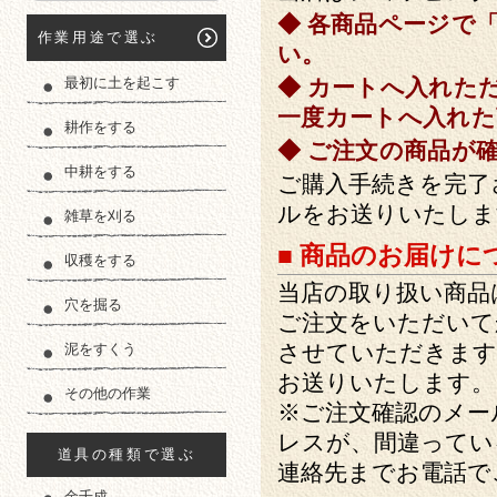
◆ 各商品ページで
作業用途で選ぶ
い。
最初に土を起こす
◆ カートへ入れた
一度カートへ入れた
耕作をする
◆ ご注文の商品が
中耕をする
ご購入手続きを完了
ルをお送りいたしま
雑草を刈る
■ 商品のお届けに
収穫をする
当店の取り扱い商品
穴を掘る
ご注文をいただいて
させていただきます
泥をすくう
お送りいたします。
その他の作業
※ご注文確認のメー
レスが、間違ってい
道具の種類で選ぶ
連絡先までお電話で
金千成