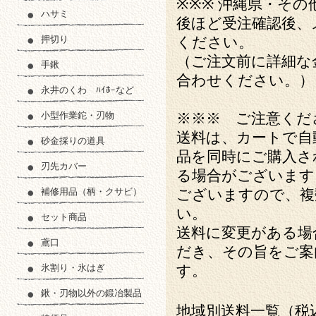
※※※ 沖縄県・その
ハサミ
後ほど受注確認後、
押切り
ください。
（ご注文前に詳細な
手鍬
合わせください。）
永井のくわ ﾊｲﾎｰなど
小型作業鉈・刃物
※※※ ご注意くだ
送料は、カートで自
砂金採りの道具
品を同時にご購入さ
刃先カバー
る場合がございます
補修用品（柄・クサビ）
ございますので、複
い。
セット商品
送料に変更がある場
鳶口
だき、その旨をご案
氷割り・氷はぎ
す。
鍬・刃物以外の鍛冶製品
地域別送料一覧（税