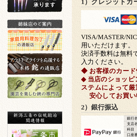
1）クレジットカ
鍬の修理承ります
姉妹店のご案内
VISA/MASTER/N
用いただけます。
決済手数料は無料
家庭用料理包丁の通販店
入力ください。
◆ お客様のカー
アウトドアライフを応援する
◆ 当店のショッ
本格鉈の通販店
ステムによって厳
安心してお買い
園芸を楽しむ鋏の専門店
2）銀行振込
銀行
支店
新潟三条の伝統鍛冶関連情報
科目
口座