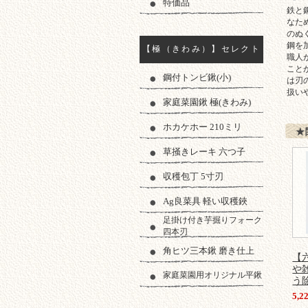
特価品
切れ
鉄と
なた
のぬ
鋼を
【極（きわみ）】セレクト
職人
こと
鋼付トンビ鍬(小)
は刃
扱い
家庭菜園鍬 極(きわみ)
ホカケホー 210ミリ
★
草掻きレーキ 六つ子
収穫包丁 5寸刃
Ag良菜具 軽い収穫鋏
足掛け付き芋掘りフォーク
四本刃
角ヒツ三本鍬 磨き仕上
【
や
家庭菜園用オリジナル平鍬
う
5,