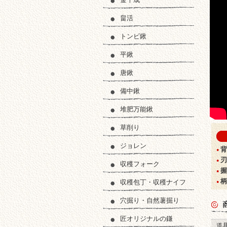
畠活
トンビ鍬
平鍬
唐鍬
備中鍬
堆肥万能鍬
草削り
ジョレン
匠
背
●
刃
●
収穫フォーク
握
●
柄
収穫包丁・収穫ナイフ
●
穴掘り・自然薯掘り
商品
匠オリジナルの鎌
道