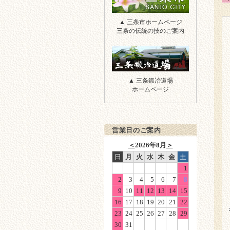
三条市
▲ 三条市ホームページ
三条の伝統の技のご案内
三条鍛冶道場
▲ 三条鍛冶道場
ホームページ
営業日のご案内
＜
2026年8月
＞
日
月
火
水
木
金
土
1
2
3
4
5
6
7
8
9
10
11
12
13
14
15
16
17
18
19
20
21
22
23
24
25
26
27
28
29
30
31