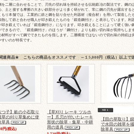
味が長持ちする「鍛造鋼付け」と「鋼付け」
鋼を二層に合わせることで、刃先の切れ味を持続させる伝統鍛冶の製法です。鋼の
め、土と接する摩擦の大きい鉄部分がより多く研がれて、常に鋼の刃先が露出する
くもり本舗では、工業的に鉄と鋼を貼り合せた利器材（複合材）を用いて製造した
加熱して鉄と合わせ職人が叩き鍛えたものを「鍛造鋼付け」と表示しています。利
が叩き鍛えていれば「鍛造鋼付け」になります。叩き鍛えることによって硬く強い
ができるので、「鍛造鋼付け」のほうが「鋼付け」よりも鋭い切れ味が長持ちしま
の材料がすべて鋼でできたものを指します。二層構造ではないので切れ味の持続は
やすいのが特長です。
関連商品★ こちらの商品もオススメです ～１5,000円（税込）以上で
六つ子】畝の小石取り
【草刈り レーキ ツルホ
雑草の刈り草集めに使
ー】爪刃が付いたレーキ
【田の草取り】
除草具
形状の除草・集草・中耕
で水田の雑草を
用の道具
220円(税込)
除草具
5,720円(税込)