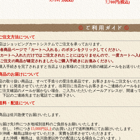
7,700円(税込)
利用ガイド
 ご注文方法について
店はショッピングカートシステムでご注文を承っております。
 各商品ページで「カートへ入れる」のボタンをクリックしてください。
 カートへ入れただけではご注文されたことにはなりませんので、一度カートへ入
 ご注文の商品が確定されましたらご購入手続きにお進みください。
購入手続きを完了されますと当店よりお客様のご注文内容の確認メールをお送りい
 商品のお届けについて
店の取り扱い商品は、すべて手造りの受注生産品です。お客さまからご注文をいた
ます）に発送させていただきます。出荷日に当店からお客さまへご連絡のメールを
ご注文確認のメールが届かない場合、ご入力いただいたメールアドレスが、間違っ
、下記のご連絡先までお電話でご連絡下さい。
 送料・配送について
商品は佐川急便でお届けいたします。
お届け先1件につき地域別送料のご負担をお願いいたします。
し、1件につき
15,000円以上
のお買い上げで送料無料にてお届けいたします。
※沖縄・離島は除かせていただき、実費を請求させていただきます。
た沖縄・離島は、佐川急便以外での配送になる場合もございます。）