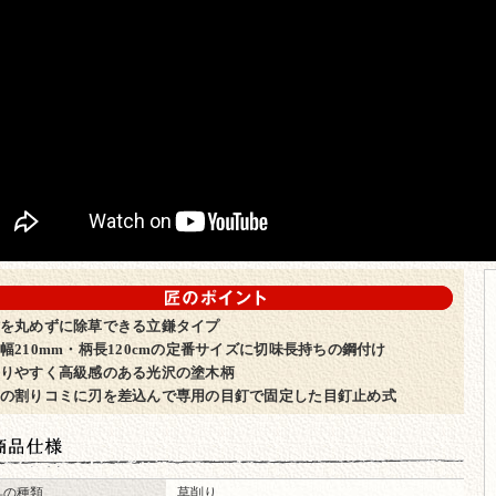
のポイント
を丸めずに除草できる立鎌タイプ
幅210mm・柄長120cmの定番サイズに切味長持ちの鋼付け
りやすく高級感のある光沢の塗木柄
の割りコミに刃を差込んで専用の目釘で固定した目釘止め式
仕様
具の種類
草削り