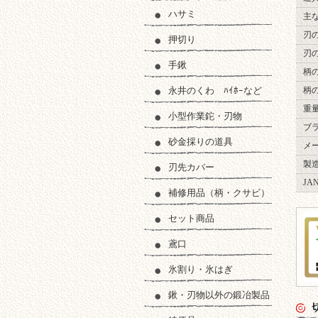
ハサミ
主
刃
押切り
刃
手鍬
柄
永井のくわ ﾊｲﾎｰなど
柄
重
小型作業鉈・刃物
ブ
砂金採りの道具
メ
製
刃先カバー
JA
補修用品（柄・クサビ）
セット商品
鳶口
氷割り・氷はぎ
鍬・刃物以外の鍛冶製品