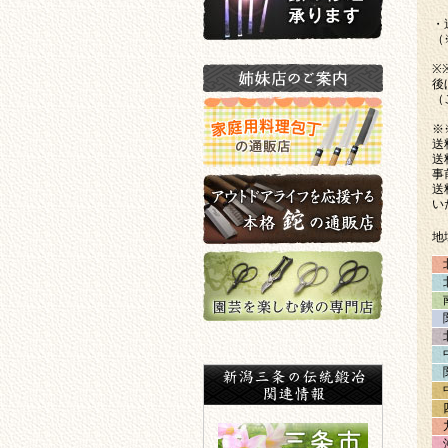
・
（
鍬の修理承ります
※
後
（
姉妹店のご案内
※
送
送
家庭用料理包丁の通販店
事
送
い
地
アウトドアライフを応援する
本格鉈の通販店
園芸を楽しむ鋏の専門店
新潟三条の伝統鍛冶関連情報