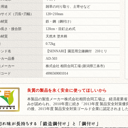
な用途
雑草の刈り取り、土寄せなど
のサイズ（刃長×刃幅）
120×210mm
の材質
鉄・鋼（鋼付け）
の長さ・接合部
120cm・目釘止め式
の材質
天然木 塗木柄
量
0.72kg
ランド名
【SENNARI】園芸用立鎌鋼付 210ミリ
ーカー品番
AD-503
造メーカー
株式会社 相田合同工場 (新潟県三条市)
Nコード
4996569001014
良質の製品を永く安全に使ってほしいから
本製品の製造メーカー株式会社相田合同工場は、経済産業省
みが認められ、2010年度に続き「2013年度 製品安全対
の後、2015年度 製品安全対策ゴールド企業に認定されまし