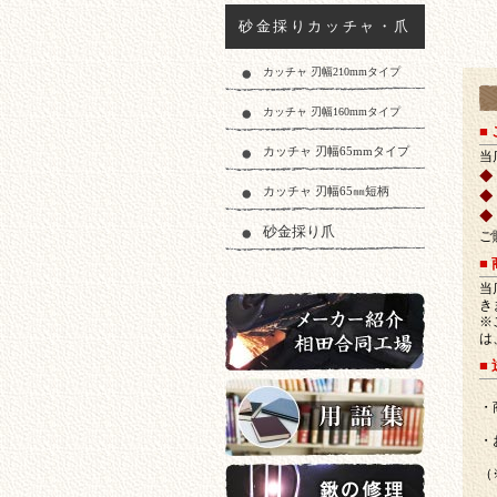
砂金採りカッチャ・爪
カッチャ 刃幅210mmタイプ
カッチャ 刃幅160mmタイプ
ご
■
カッチャ 刃幅65mmタイプ
当
◆
カッチャ 刃幅65㎜短柄
◆
◆
砂金採り爪
ご
■
当
き
※
は
■
メーカー紹介相田合同工場
・
・
但
用語集
（
ま