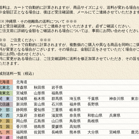
送料は、カートで自動的に計算されますが、商品サイズにより、送料が変わる場合
※金額訂正となる場合は、後ほど受注確認後、メールにてご連絡させていただきま
※※ 沖縄県・その他離島の送料について ※※※
ほど受注確認後、メールにてご連絡させていただきます。必ずご確認ください。
ご注文前に詳細な金額をご確認される場合については、事前にお問い合わせくださ
※※ ご注意ください ※※※
料は、カートで自動的に計算されますが、複数個のご購入や異なる商品を同時にご
料が変更となる場合がございます。その場合は、金額訂正をさせていただく場合が
前にお問い合わせください。
料に変更がある場合には、ご注文確認時に送料を修正加算させていただき、その旨
ただきます。
域別送料一覧（税込）
北海道
北海道
北東北
青森県
秋田県
岩手県
南東北
宮城県
山形県
福島県
関 東
茨城県
栃木県
群馬県
埼玉県
千葉県
神奈川県
東京
北信越
新潟県
富山県
石川県
福井県
長野県
中 部
静岡県
愛知県
三重県
岐阜県
関 西
大阪府
京都府
滋賀県
奈良県
和歌山県
兵庫県
中 国
岡山県
広島県
山口県
鳥取県
島根県
四 国
香川県
徳島県
愛媛県
高知県
九 州
福岡県
佐賀県
長崎県
熊本県
大分県
宮崎県
鹿児
沖 縄
沖縄県