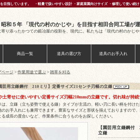
を目指しています。 ・軽量で扱いやすい設計 ・家庭菜園向けサイズ ・修理して使い続け
 昭和５年 「現代の村のかじや」を目指す相田合同工場が
に寄り添ったかつての鍛冶屋の役割を、現代に。私たちは「現代の村のかじや
商品一覧
道具の選び方
道具のお手入れ
プページ
>
作業用途で選ぶ
>
雑草を刈る
園芸用立鎌鋼付 210ミリ】定番サイズ21センチ刃幅の立鎌
や土寄せに使いやすい定番サイズ刃幅210mmの立鎌です。切れ味が持
りは、立鎌（立ち姿勢で使える鎌）タイプが主流の、軽い刃に長い柄を付けた
地のお手入れにも兼用できます。豊富なサイズと形状を揃えておりますので、
よる成長の度合いなど、作業条件に合うものをお探しください。
【園芸用立鎌鋼付 
立鎌