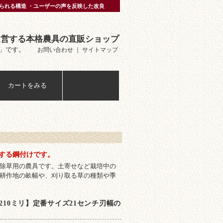
られる構造 ・ユーザーの声を反映した改良
運営する本格農具の直販ショップ
」です。
お問い合わせ
｜
サイトマップ
カートをみる
続する鋼付けです。
除草用の農具です。土寄せなど栽培中の
耕作地の畝幅や、刈り取る草の種類や季
210ミリ】定番サイズ21センチ刃幅の