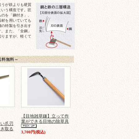
ほうが鉄よりも硬質
という構造です。匠
ものを「鋼付き」、
器材を用いていても
鋼の特製を引き出す
す。また、「全鋼」
劣りますが、軽くて
送料無料～
【目地雑草鎌】立って作
業ができる目地の除草具
鋭い爪刃
掻き取る
3,700円(税込)