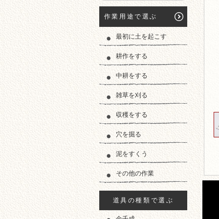
作業用途で選ぶ
最初に土を起こす
耕作をする
中耕をする
雑草を刈る
収穫をする
穴を掘る
泥をすくう
その他の作業
道具の種類で選ぶ
金千成