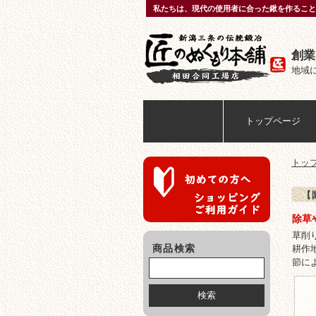
私たちは、現代の使用者に合った鍬を作ること
創業
地域
匠のぬくもり本舗
トップページ
トッ
【
除草
草削
商品検索
耕作
節に