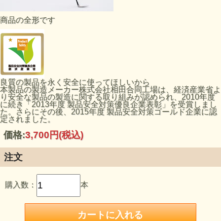
商品の全形です
良質の製品を永く安全に使ってほしいから
本製品の製造メーカー株式会社相田合同工場は、経済産業省よ
り安全な製品の製造に関する取り組みが認められ、2010年度
に続き「2013年度 製品安全対策優良企業表彰」を受賞しまし
た。さらにその後、2015年度 製品安全対策ゴールド企業に認
定されました。
価格:
3,700円
(税込)
注文
購入数：
本