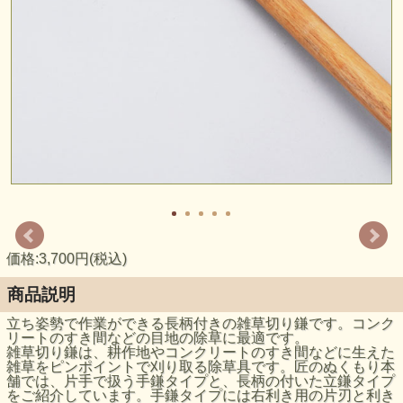
価格:3,700円(税込)
商品説明
立ち姿勢で作業ができる長柄付きの雑草切り鎌です。コンク
リートのすき間などの目地の除草に最適です。
雑草切り鎌は、耕作地やコンクリートのすき間などに生えた
雑草をピンポイントで刈り取る除草具です。匠のぬくもり本
舗では、片手で扱う手鎌タイプと、長柄の付いた立鎌タイプ
をご紹介しています。手鎌タイプには右利き用の片刃と利き