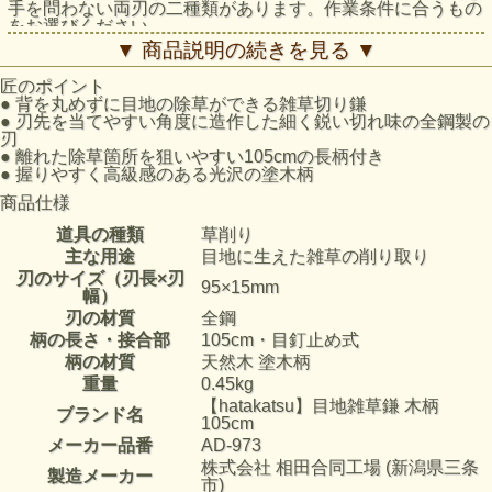
手を問わない両刃の二種類があります。作業条件に合うもの
をお選びください。
▼ 商品説明の続きを見る ▼
匠のポイント
●
背を丸めずに目地の除草ができる雑草切り鎌
●
刃先を当てやすい角度に造作した細く鋭い切れ味の全鋼製の
刃
●
離れた除草箇所を狙いやすい105cmの長柄付き
●
握りやすく高級感のある光沢の塗木柄
商品仕様
道具の種類
草削り
主な用途
目地に生えた雑草の削り取り
刃のサイズ（刃長×刃
95×15mm
幅）
刃の材質
全鋼
柄の長さ・接合部
105cm・目釘止め式
柄の材質
天然木 塗木柄
重量
0.45kg
【hatakatsu】目地雑草鎌 木柄
ブランド名
105cm
メーカー品番
AD-973
株式会社 相田合同工場 (新潟県三条
製造メーカー
市)