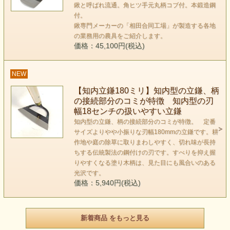
鍬と呼ばれ流通。角ヒツ手元丸柄コブ付。本鍛造鋼
付。
鍬専門メーカーの「相田合同工場」が製造する各地
の業務用の農具をご紹介します。
価格：45,100円(税込)
NEW
【知内立鎌180ミリ】知内型の立鎌、柄
の接続部分のコミが特徴 知内型の刃
幅18センチの扱いやすい立鎌
知内型の立鎌、柄の接続部分のコミが特徴。 定番
サイズよりやや小振りな刃幅180mmの立鎌です。耕
作地や庭の除草に取りまわしやすく、切れ味が長持
ちする伝統製法の鋼付けの刃です。すべりを抑え握
りやすくなる塗り木柄は、見た目にも風合いのある
光沢です。
価格：5,940円(税込)
新着商品 をもっと見る