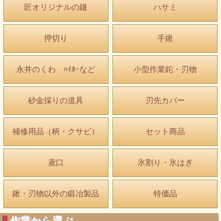
匠オリジナルの鎌
ハサミ
押切り
手鍬
永井のくわ ﾊｲﾎｰなど
小型作業鉈・刃物
砂金採りの道具
刃先カバー
補修用品（柄・クサビ）
セット商品
鳶口
氷割り・氷はぎ
鍬・刃物以外の鍛冶製品
特価品
作業から選ぶ