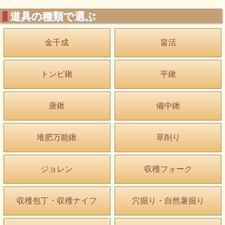
道具の種類で選ぶ
金千成
畠活
トンビ鍬
平鍬
唐鍬
備中鍬
堆肥万能鍬
草削り
ジョレン
収穫フォーク
収穫包丁・収穫ナイフ
穴掘り・自然薯掘り