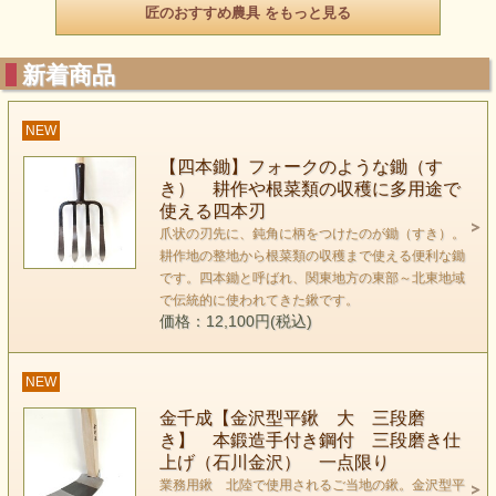
匠のおすすめ農具 をもっと見る
新着商品
NEW
【四本鋤】フォークのような鋤（す
き） 耕作や根菜類の収穫に多用途で
使える四本刃
爪状の刃先に、鈍角に柄をつけたのが鋤（すき）。
耕作地の整地から根菜類の収穫まで使える便利な鋤
です。四本鋤と呼ばれ、関東地方の東部～北東地域
で伝統的に使われてきた鍬です。
価格：12,100円(税込)
NEW
金千成【金沢型平鍬 大 三段磨
き】 本鍛造手付き鋼付 三段磨き仕
上げ（石川金沢） 一点限り
業務用鍬 北陸で使用されるご当地の鍬。金沢型平