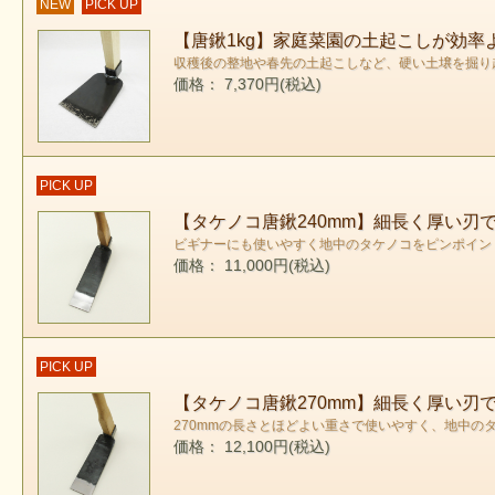
NEW
PICK UP
【唐鍬1kg】家庭菜園の土起こしが効率
収穫後の整地や春先の土起こしなど、硬い土壌を掘り
価格： 7,370円(税込)
PICK UP
【タケノコ唐鍬240mm】細長く厚い刃
ビギナーにも使いやすく地中のタケノコをピンポイン
価格： 11,000円(税込)
PICK UP
【タケノコ唐鍬270mm】細長く厚い刃
270mmの長さとほどよい重さで使いやすく、地中
価格： 12,100円(税込)