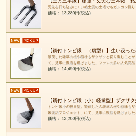
【土方三本鍬】頑強・丈夫な三本鍬 粘
刃先を打ち込みにくい粘土質の土壌でもガンガン掘り
価格： 13,280円(税込)
NEW
PICK UP
【鋼付トンビ鍬 （扇型）】生い茂った
繁茂した雑草の根や稲株もザクザクと切り進むことが
て、見事に復活を遂げました。ファンの多い人気商品
価格： 14,490円(税込)
NEW
PICK UP
【鋼付トンビ鍬（小）軽量型】ザクザク
トンビ鍬小の軽量型。繁茂したの雑草の根や稲株もザ
鍬復活プロジェクト」にて、見事に復活を遂げました
価格： 13,200円(税込)