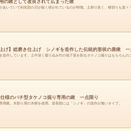
用の鍬として改良されて広まった鍬
があいていて剣先型の刃が鋭く研がれているのが特徴。土刺り良く、根切りも楽々
上げ】総磨き仕上げ シノギを造作した伝統的形状の唐鍬 一
を造作しています。土中深く掘り込み竹の地下茎を割るタケノコ掘りはもちろんの
成仕様のバチ型タケノコ掘り専用の鍬 一点限り
専用鍬。木割り用の木柄を使用。首長部には「シノギ」の造作が無いタイプ。