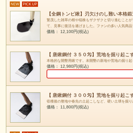
NEW
PICK UP
【全鋼トンビ鍬】刃欠けのし難い本格鍛
繁茂した雑草の根や稲株もザクザクと切り進むことが
て、見事に復活を遂げました。ファンの多い人気商品
価格： 12,100円(税込)
【 唐鍬鋼付 ３５０匁】荒地を掘り起
本格的な開墾用鍬です。未開墾の新地や荒地の掘り起
価格： 12,980円(税込)
【 唐鍬鋼付 ３００匁】荒地を掘り起こ
収穫後の整地や春先の土起こしなど、硬い土壌を掘り
価格： 11,800円(税込)