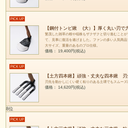
PICK UP
【鋼付トンビ鍬 (大）】厚く丸い刃で
繁茂した雑草の根や稲株もザクザクと切り進むことが
て、見事に復活を遂げました。ファンの多い人気商品
大サイズ、重量のあるのプロ仕様。
価格： 19,400円(税込)
PICK UP
【土方四本鍬】頑強・丈夫な四本鍬 刃
刃先を動かしにくい硬く粘りのある土壌でもスムーズ
価格： 14,620円(税込)
8位
PICK UP