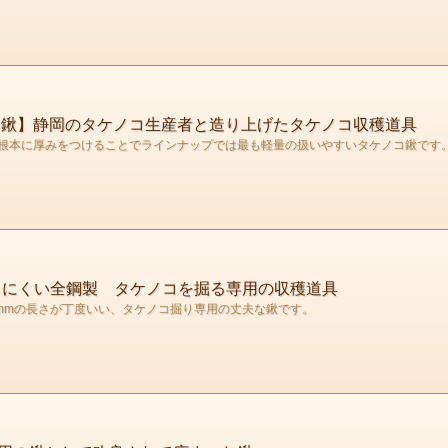
コ鍬】静岡のタケノコ生産者と造り上げたタケノコ収穫道具
根本に厚みをつけることでラインナップでは最も軽量の扱いやすいタケノコ鍬です
のしにくい全鋼製 タケノコを掘る専用の収穫道具
5mmの長さが丁度いい、タケノコ掘り専用の丈夫な鍬です。