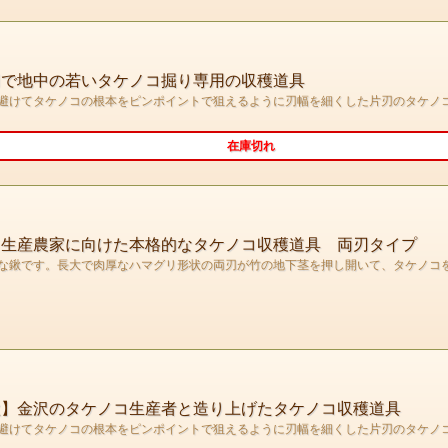
刃で地中の若いタケノコ掘り専用の収穫道具
避けてタケノコの根本をピンポイントで狙えるように刃幅を細くした片刃のタケノ
在庫切れ
コ生産農家に向けた本格的なタケノコ収穫道具 両刃タイプ
な鍬です。長大で肉厚なハマグリ形状の両刃が竹の地下茎を押し開いて、タケノコ
鍬】金沢のタケノコ生産者と造り上げたタケノコ収穫道具
避けてタケノコの根本をピンポイントで狙えるように刃幅を細くした片刃のタケノ