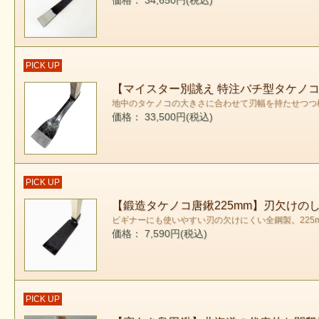
価格： 34,650円(税込)
PICK UP
【マイスター別誂え 特注バチ型タケノ
地中のタケノコの大きさに合わせて刃幅を持たせつつ
価格： 33,500円(税込)
PICK UP
【鍛造タケノコ唐鍬225mm】刃欠け
ビギナーにも使いやすい刃の欠けにくい全鋼製。22
価格： 7,590円(税込)
PICK UP