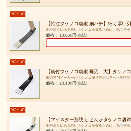
PICK UP
【特注タケノコ唐鍬 細バチ】細く厚い
地中深くにある若いタケノコを掘るために、地下茎を
価格： 13,860円(税込)
PICK UP
【鋼付タケノコ唐鍬 両刃 大】タケノ
鍬の専門メーカーがタケノコ掘り専用に造った本格的
価格： 23,100円(税込)
PICK UP
【マイスター別誂え とんがタケノコ唐
地中深くにある若いタケノコを掘るために、地下茎を