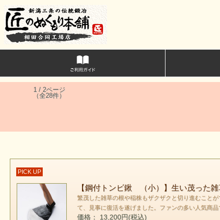
1 / 2ページ
（全28件）
PICK UP
【鋼付トンビ鍬 （小）】生い茂った雑
繁茂した雑草の根や稲株もザクザクと切り進むことが
て、見事に復活を遂げました。ファンの多い人気商品
価格： 13,200円(税込)