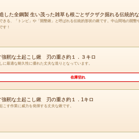
造した全鋼製 生い茂った雑草も根ごとザクザク掘れる伝統的
できる、「トンビ」や「開墾鍬」と呼ばれる伝統的形状の鍬です。中山間地の開墾
です！
こす強靭な土起こし鍬 刃の重さ約１．３キロ
しに最適な耐久性に優れた丈夫な造りとなっています。
在庫切れ
す強靭な土起こし鍬 刃の重さ約１．1キロ
起こす作業に威力を発揮する丈夫な鍬です。