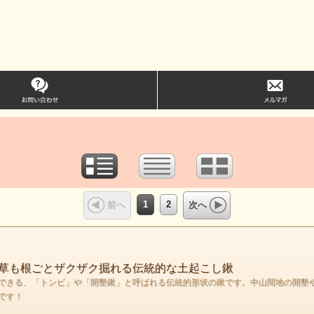
1
2
前へ
次へ
草も根ごとザクザク掘れる伝統的な土起こし鍬
できる、「トンビ」や「開墾鍬」と呼ばれる伝統的形状の鍬です。中山間地の開墾
です！