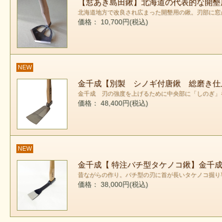
【窓あき島田鍬】北海道の代表的な開墾
北海道地方で改良され広まった開墾用の鍬。刃部に窓
価格： 10,700円(税込)
NEW
金千成【別製 シノギ付唐鍬 総磨き仕
金千成 刃の強度を上げるために中央部に「しのぎ」
価格： 48,400円(税込)
NEW
金千成【 特注バチ型タケノコ鍬】金千
昔ながらの作り。バチ型の刃に首が長いタケノコ掘り
価格： 38,000円(税込)