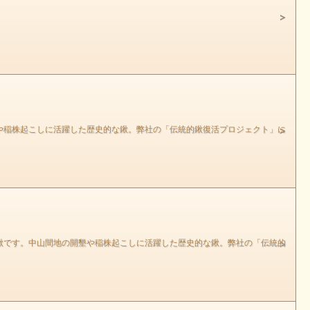
や稲株起こしに活躍した歴史的な鍬。弊社の「伝統的鍬復活プロジェクト」に
鍬です。中山間地の開墾や稲株起こしに活躍した歴史的な鍬。弊社の「伝統的