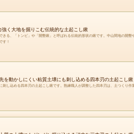
力強く大地を掘りこむ伝統的な土起こし鍬
できる、「トンビ」や「開墾鍬」と呼ばれる伝統的形状の鍬です。中山間地の開墾
です！
先を動かしにくい粘質土壌にも刺し込める四本刃の土起こし鍬
に刺し込める四本刃の土起こし鍬です。熟練職人が調整した四本刃は、土つくり作