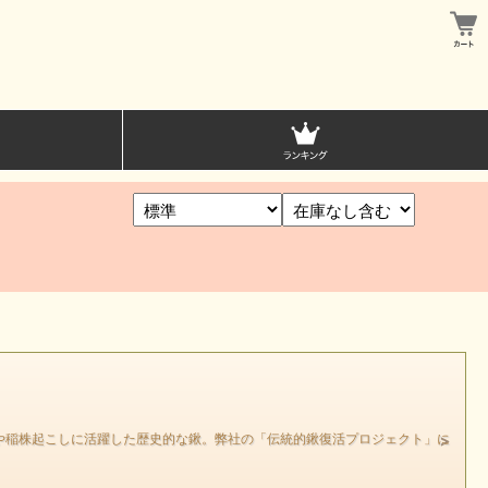
や稲株起こしに活躍した歴史的な鍬。弊社の「伝統的鍬復活プロジェクト」に