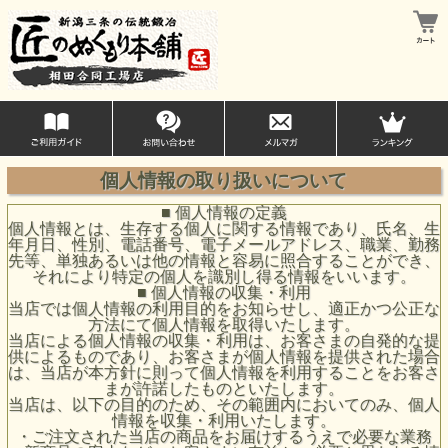
個人情報の取り扱いについて
■ 個人情報の定義
個人情報とは、生存する個人に関する情報であり、氏名、生
年月日、性別、電話番号、電子メールアドレス、職業、勤務
先等、単独あるいは他の情報と容易に照合することができ、
それにより特定の個人を識別し得る情報をいいます。
■ 個人情報の収集・利用
当店では個人情報の利用目的をお知らせし、適正かつ公正な
方法にて個人情報を取得いたします。
当店による個人情報の収集・利用は、お客さまの自発的な提
供によるものであり、お客さまが個人情報を提供された場合
は、当店が本方針に則って個人情報を利用することをお客さ
まが許諾したものといたします。
当店は、以下の目的のため、その範囲内においてのみ、個人
情報を収集・利用いたします。
・ご注文された当店の商品をお届けするうえで必要な業務