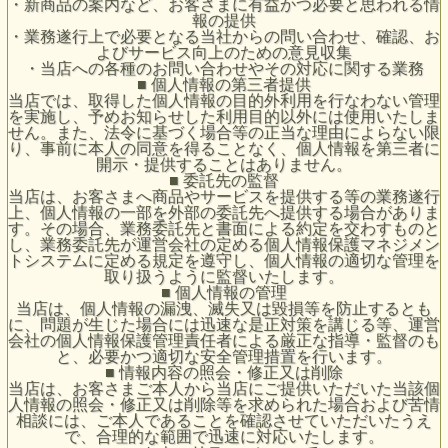
・新商品の案内など、お客さまに有益かつ必要と思われる情
報の提供
・業務遂行上で必要となる当社からの問い合わせ、確認、お
よびサービス向上のための意見収集
・当店への各種のお問い合わせやその対応に関する業務
■ 個人情報の第三者提供
当店では、取得した個人情報の目的外利用を行なわない管理
を実施し、予めお知らせした利用目的以外には使用いたしま
せん。また、法令に基づく場合等の正当な理由によらない限
り、事前に本人の同意を得ることなく、個人情報を第三者に
開示・提供することはありません。
■ 委託先の監督
当店は、お客さまへ商品やサービスを提供する等の業務遂行
上、個人情報の一部を外部の委託先へ提供する場合がありま
す。その場合、業務委託先と書面による約定を交わすものと
し、業務委託先が運営会社の定める個人情報保護マネジメン
トシステムに定める規定を遵守し、個人情報の適切な管理を
取り扱うように監督いたします。
■ 個人情報の管理
当店は、個人情報の漏洩、滅失又は毀損等を防止するとも
に、問題が生じた場合には迅速な是正対策を講じる等、運営
会社の個人情報保護管理責任者による厳正な指導・監督のも
と、必要かつ適切な安全管理措置を行います。
■ 情報内容の照会・修正又は削除
当店は、お客さまご本人から当店にご提供いただいた当該個
人情報の照会・修正又は削除等を求められた場合および苦情
相談には、ご本人であることを確認させていただいたうえ
で、合理的な範囲で迅速に対応いたします。