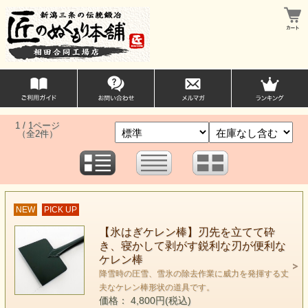
1 / 1ページ
（全2件）
NEW
PICK UP
【氷はぎケレン棒】刃先を立てて砕
き、寝かして剥がす鋭利な刃が便利な
ケレン棒
降雪時の圧雪、雪氷の除去作業に威力を発揮する丈
夫なケレン棒形状の道具です。
価格： 4,800円(税込)