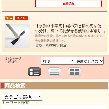
在庫切れ
NEW
PICK UP
【氷割り十字刃】縦の刃と横の刃を使
い分け、砕いて剥がせる便利な氷割り
降雪時の圧雪、雪氷の除去作業に威力を発揮する丈
夫な鍬形状の道具です。
価格： 6,600円(税込)
1 / 1ページ
（全2件）
商品検索
キーワード検索