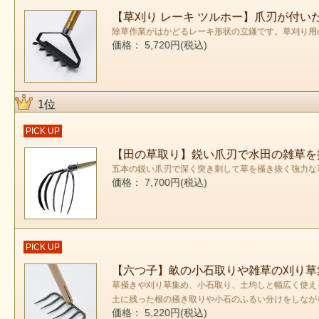
【草刈り レーキ ツルホー】爪刃が付
除草作業がはかどるレーキ形状の立鎌です。草刈り用
価格： 5,720円(税込)
1位
PICK UP
【田の草取り】鋭い爪刃で水田の雑草を
五本の鋭い爪刃で深く突き刺して草を掻き抜く強力な
価格： 7,700円(税込)
PICK UP
【六つ子】畝の小石取りや雑草の刈り草
草掻きや刈り草集め、小石取り、土均しと幅広く使え
土に残った根の掻き取りや小石のふるい分けをしなが
価格： 5,220円(税込)