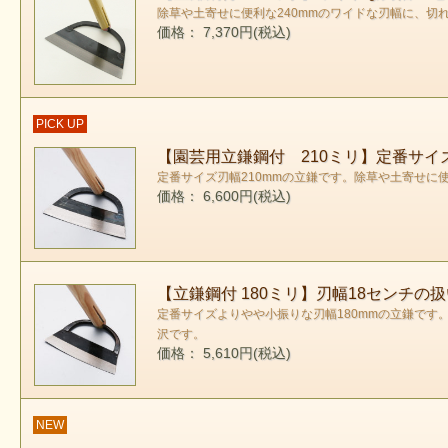
除草や土寄せに便利な240mmのワイドな刃幅に、切
価格： 7,370円(税込)
PICK UP
【園芸用立鎌鋼付 210ミリ】定番サイ
定番サイズ刃幅210mmの立鎌です。除草や土寄せ
価格： 6,600円(税込)
【立鎌鋼付 180ミリ】刃幅18センチの
定番サイズよりやや小振りな刃幅180mmの立鎌で
沢です。
価格： 5,610円(税込)
NEW