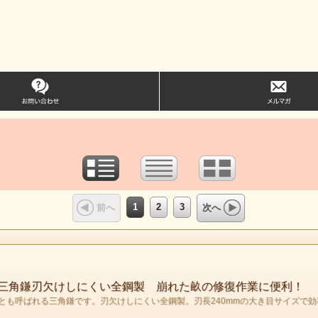
1
2
3
前へ
次へ
の三角鎌刃欠けしにくい全鋼製 崩れた畝の修復作業に便利！
とも呼ばれる三角鎌です。刃欠けしにくい全鋼製。刃長240mmの大き目サイズで