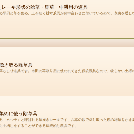
いたレーキ形状の除草・集草・中耕用の道具
の平刃と草を集め、土を軽く耕す爪刃が背中合わせに付いているので、表裏を返し
掻き取る除草具
草むしり道具です。水田の草取り用に使われてきた伝統農具なので、軟らかい土壌
集めに使う除草具
る「六つ子」と呼ばれる草掻きレーキです。六本の爪で刈り取った後の雑草をかき
ら土均しをすることができる伝統的な農具です。