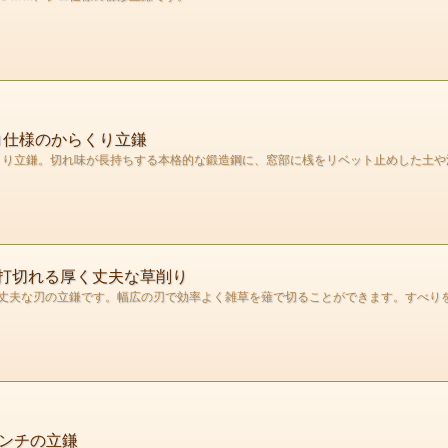
ロ仕様のからくり立鎌
らくり立鎌。切れ味が長持ちする本格的な鍛造鋼に、窓部に桟をリベット止めした土
も打切れる厚く丈夫な草削り
丈夫な刃の立鎌です。幅広の刃で効率よく雑草を薙で切ることができます。すべり
センチの立鎌