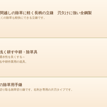
】畝間越しの除草に軽く長柄の立鎌 刃欠けに強い全鋼製
遠くの除草も軽快にできる立鎌です。
浅く耕す中耕・除草具
通水性を良くする～
る中耕作業用の道具。
の除草用手鎌
切り取る雑草切り鎌です。右利き専用の片刃タイプです。