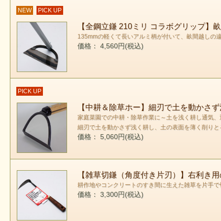
NEW
PICK UP
【全鋼立鎌 210ミリ コラボグリップ
135mmの軽くて長いアルミ柄が付いて、畝間越しの
価格： 4,560円(税込)
PICK UP
【中耕＆除草ホー】細刃で土を動かさず
家庭菜園での中耕・除草作業に～土を浅く耕し通気、
細刃で土を動かさず浅く耕し、土の表面を薄く削りと
価格： 5,060円(税込)
【雑草切鎌（角度付き片刃）】右利き用
耕作地やコンクリートのすき間に生えた雑草を片手で
価格： 3,300円(税込)