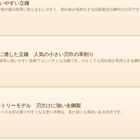
扱いやすい立鎌
耕作地や庭の除草に取りまわしやすく、切れ味が長持ちする伝統製法の鋼付けの刃で
草に適した立鎌 人気の小さい刃巾の草削り
除草に使いやすい長柄でコンパクトな立鎌です。小さくても切れ味が長持ちする鋼
ントリーモデル 刃欠けに強い全鋼製
。すべりを抑え握りやすくなる塗り木柄は、見た目にも風合いある光沢です。