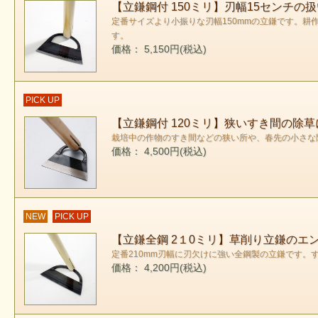
【立鎌鋼付 150ミリ】刃幅15センチの
定番サイズより小振りな刃幅150mmの立鎌です。
す。
価格： 5,150円(税込)
PICK UP
【立鎌鋼付 120ミリ】狭いすき間の除
栽培中の作物のすき間などの狭い所や、春先の小さな
価格： 4,500円(税込)
NEW
PICK UP
【立鎌全鋼 2１0ミリ】草削り立鎌のエ
定番210mm刃幅に刃欠けに強い全鋼製の立鎌です
価格： 4,200円(税込)