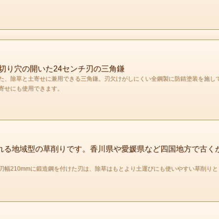
切り穴の開いた24センチ刃の三角鎌
た、除草と土寄せに兼用できる三角鎌。刃欠けがしにくい全鋼製に防錆塗装を施し
寄せにも使用できます。
ばれる地域型の草削りです。香川県や愛媛県など四国地方で古く
刃幅210mmに鍛造鋼を付けた刃は、除草はもとより土運びにも使いやすい草削り