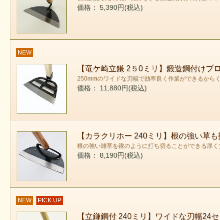
価格： 5,390円(税込)
NEW
【竜ケ崎立鎌 2５0ミリ】鍛造鋼付けプ
250mmのワイドな刃幅で効率良く作業ができるか
価格： 11,880円(税込)
【カラクリホー 240ミリ】根の強い草
根の強い雑草を鍬のように打ち切ることができる厚く
価格： 8,190円(税込)
NEW
PICK UP
【立鎌鋼付 240ミリ】ワイドな刃幅24