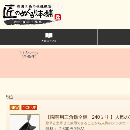
1 / 3ページ
（全45件）
5位
NEW
PICK UP
【園芸用三角鎌全鋼 240ミリ 】人気
除草と土寄せに兼用できることから人気のデルタホー
価格： 7,500円(税込)