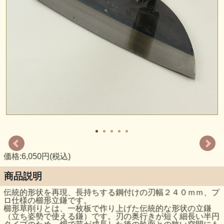
価格:6,050円(税込)
商品説明
伝統的形状を再現、長持ちする鋼付けの刃幅２４０ｍｍ、プ
ロ仕様の櫛形立鎌です。
櫛形草削りとは、一枚板で作り上げた伝統的な形状の立鎌
（立ち姿勢で使える鎌）です。刃の奥行きが短く細長い半円