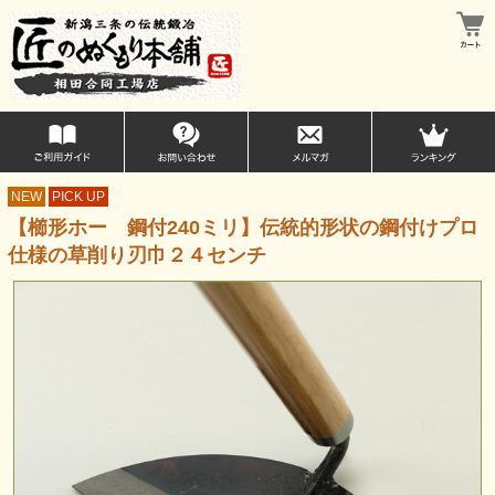
NEW
PICK UP
【櫛形ホー 鋼付240ミリ】伝統的形状の鋼付けプロ
仕様の草削り刃巾２４センチ