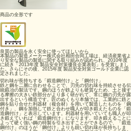
商品の全形です
良質の製品を永く安全に使ってほしいから
本製品の製造メーカー株式会社相田合同工場は、経済産業省よ
り安全な製品の製造に関する取り組みが認められ、2010年度
に続き「2013年度 製品安全対策優良企業表彰」を受賞しまし
た。さらにその後、2015年度 製品安全対策ゴールド企業に認
定されました。
切れ味が長持ちする「鍛造鋼付け」と「鋼付け」
鉄と鋼を二層に合わせることで、刃先の切れ味を持続させる伝
統鍛冶の製法です。鋼のほうが鉄よりも硬質なため、土と接す
る摩擦の大きい鉄部分がより多く研がれて、常に鋼の刃先が露
出するという構造です。匠のぬくもり本舗では、工業的に鉄と
鋼を貼り合せた利器材（複合材）を用いて製造したものを「鋼
付き」、鋼を加熱して鉄と合わせ職人が叩き鍛えたものを「鍛
造鋼付け」と表示しています。利器材を用いていても職人が叩
き鍛えていれば「鍛造鋼付け」になります。叩き鍛えることに
よって硬く強い鋼の特製を引き出すことができるので、「鍛造
鋼付け」のほうが「鋼付け」よりも鋭い切れ味が長持ちしま