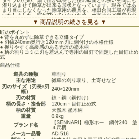
タイプのため、畑で苗が成長した後の畝面との狭い空間にも
潜り込ませて除草が出来る形状となっています。現在ではあ
まり目にしなくなった除草用の農具を、相田合同工場が再現
いたしました。窓が空いていないため、土寄せなど栽培中の
耕作地のお手入れにも大変便利です。豊富なサイズを揃えて
▼ 商品説明の続きを見る ▼
おりますので、耕作地の畝幅など、作業条件に合うものをお
選びください。
匠のポイント
●
背を丸めずに除草できる立鎌タイプ
●
刃幅240mm奥行き120ｍｍ刃に鋼付けの本格仕様
●
握りやすく高級感のある光沢の塗木柄
●
柄の割りコミに刃を差込んで専用の目釘で固定した目釘止め
式
商品仕様
道具の種類
草削り
主な用途
雑草の刈り取り、土寄せなど
刃のサイズ（刃長×刃
240×120mm
幅）
刃の材質
鉄・鋼（鋼付け）
柄の長さ・接合部
120cm・目釘止め式
柄の材質
天然木 塗木柄
重量
0.9kg
【SENNARI】櫛形ホー 鋼付240 塗
ブランド名
４尺柄
メーカー品番
AD-516