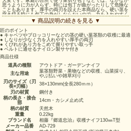
大変です。家庭の台所で使う菜切り包丁などでは、なかなか
思うように力が入らず、時には包丁が曲がったりして危険な
こともあります。厚手の両刃を設えた本商品なら、硬い茎を
突き切る時にも包丁の身がしならないので、力を入れやすく
効率よく作業ができます。
▼ 商品説明の続きを見る ▼
匠のポイント
●
キャベツやブロッコリーなどの茎の硬い葉茎類の収穫に最適
●
しなりが少なく力を入れやすい厚手の両刃
●
くびれがあり力をこめて握りやすい取っ手
●
ベルトに通せるナイロン製サヤ付き
商品仕様
道具の種類
アウトドア・ガーデンナイフ
葉茎類野菜・果物などの収穫、山菜採り、
主な用途
やぶ払いや雑草刈り
刃のサイズ（刃
38×130mm(全長280ｍｍ）
長×刃幅）
刃の材質
鋼付き
柄の長さ・接合
14cm・カシメ止め式
部
柄の材質
天然木
重量
0.22kg
ブランド名
相藤『郷道忠治』収穫ナイフ130㎜T型
メーカー品番
AD-729