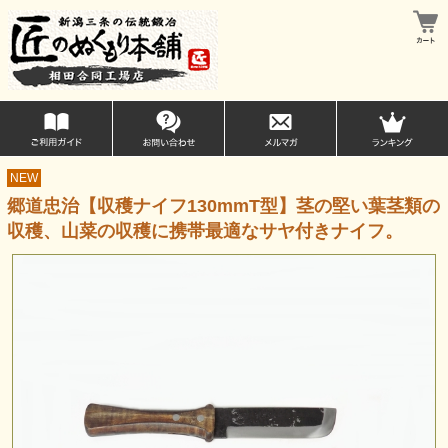
NEW
郷道忠治【収穫ナイフ130mmT型】茎の堅い葉茎類の
収穫、山菜の収穫に携帯最適なサヤ付きナイフ。