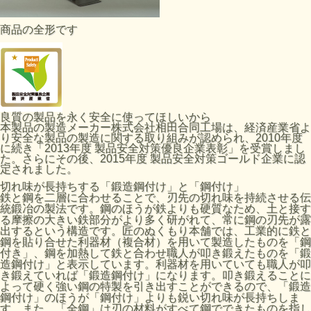
商品の全形です
良質の製品を永く安全に使ってほしいから
本製品の製造メーカー株式会社相田合同工場は、経済産業省よ
り安全な製品の製造に関する取り組みが認められ、2010年度
に続き「2013年度 製品安全対策優良企業表彰」を受賞しまし
た。さらにその後、2015年度 製品安全対策ゴールド企業に認
定されました。
切れ味が長持ちする「鍛造鋼付け」と「鋼付け」
鉄と鋼を二層に合わせることで、刃先の切れ味を持続させる伝
統鍛冶の製法です。鋼のほうが鉄よりも硬質なため、土と接す
る摩擦の大きい鉄部分がより多く研がれて、常に鋼の刃先が露
出するという構造です。匠のぬくもり本舗では、工業的に鉄と
鋼を貼り合せた利器材（複合材）を用いて製造したものを「鋼
付き」、鋼を加熱して鉄と合わせ職人が叩き鍛えたものを「鍛
造鋼付け」と表示しています。利器材を用いていても職人が叩
き鍛えていれば「鍛造鋼付け」になります。叩き鍛えることに
よって硬く強い鋼の特製を引き出すことができるので、「鍛造
鋼付け」のほうが「鋼付け」よりも鋭い切れ味が長持ちしま
す。また、「全鋼」は刃の材料がすべて鋼でできたものを指し