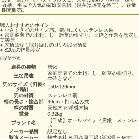
設定、錆びにくいステンレス製。木柄は900ミリ柄長、握り
丸柄。平成で人気の家庭菜園鍬（現在は販売を終了）。数量
限定販売。
職人おすすめのポイント
●
小さすぎずのサイズ感。錆びにくいステンレス製
●
家庭菜園での土起こし、雑草の根切り、土砕き作業を想定し
て製造
●
木柄は軽く取り回しの良い900㎜柄長
●
820gの軽量設定
商品仕様
道具の種類
唐鍬
家庭菜園での土起こし、雑草の根切り、
主な用途
土砕きなど
刃のサイズ（刃長×
150×120mm
刃幅）
刃の材質
ステンレス鋼
柄の長さ・接合部
90cm・打ち込み式
柄の材質
天然木 南洋材木柄
重量
0.82kg
【千成】オールマイティ唐鍬 ステンレ
ブランド名
ス
メーカー品番
設定なし
製造メーカー
株式会社 相田合同工場 (新潟県三条市)