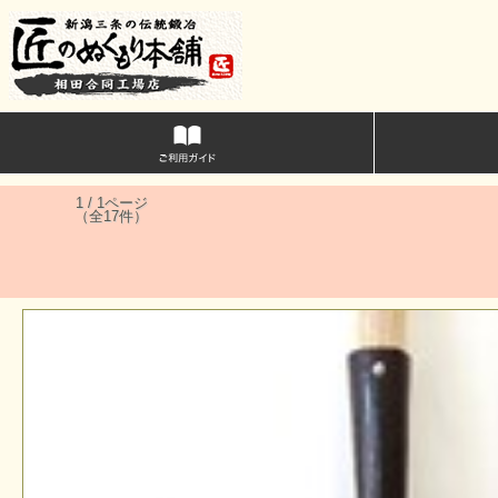
1 / 1ページ
（全17件）