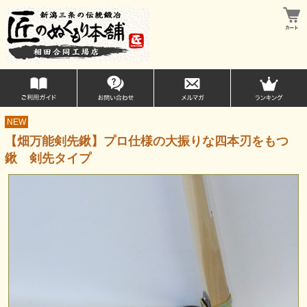
NEW
【畑万能剣先鍬】プロ仕様の大振りな四本刃をもつ
鍬 剣先タイプ