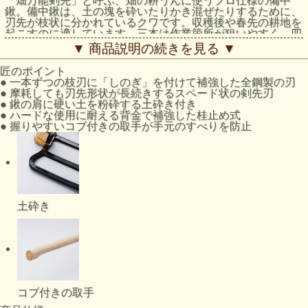
「畑万能剣先」と呼ぶ、畑の耕うんに使うプロ仕様の備中
鍬。備中鍬は、土の塊を砕いたりかき混ぜたりするために、
刃先が枝状に分かれているクワです。収穫後や春先の耕地を
起こすのに適しています。三本は作業箇所が狙いやすく、四
本は土を混ぜやすくなっています。また、刃先が細く狭まっ
▼ 商品説明の続きを見る ▼
ているものは固い土質向きで、広がっているものは柔らかい
土質に向いています。
匠のポイント
●
一本ずつの枝刃に「しのぎ」を付けて補強した全鋼製の刃
●
摩耗しても刃先形状が長続きするスペード状の剣先刃
●
鍬の肩に硬い土を粉砕する土砕き付き
●
ハードな使用に耐える背金で補強した桂止め式
●
握りやすいコブ付きの取手が手元のすべりを防止
土砕き
コブ付きの取手