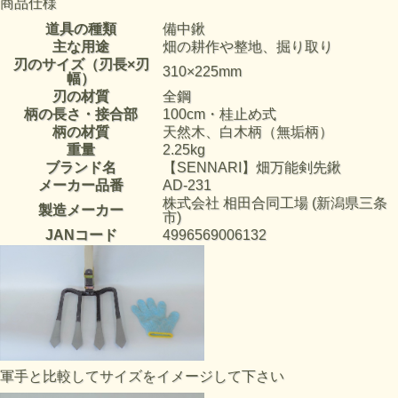
商品仕様
道具の種類
備中鍬
主な用途
畑の耕作や整地、掘り取り
刃のサイズ（刃長×刃
310×225mm
幅）
刃の材質
全鋼
柄の長さ・接合部
100cm・桂止め式
柄の材質
天然木、白木柄（無垢柄）
重量
2.25kg
ブランド名
【SENNARI】畑万能剣先鍬
メーカー品番
AD-231
株式会社 相田合同工場 (新潟県三条
製造メーカー
市)
JANコード
4996569006132
軍手と比較してサイズをイメージして下さい