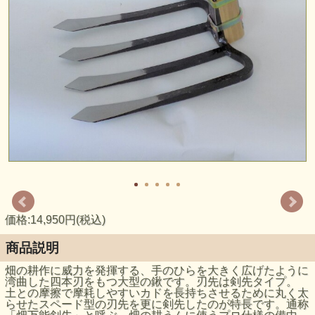
価格:14,950円(税込)
商品説明
畑の耕作に威力を発揮する、手のひらを大きく広げたように
湾曲した四本刃をもつ大型の鍬です。刃先は剣先タイプ。
土との摩擦で摩耗しやすいカドを長持ちさせるために丸く太
らせたスペード型の刃先を更に剣先したのが特長です。通称