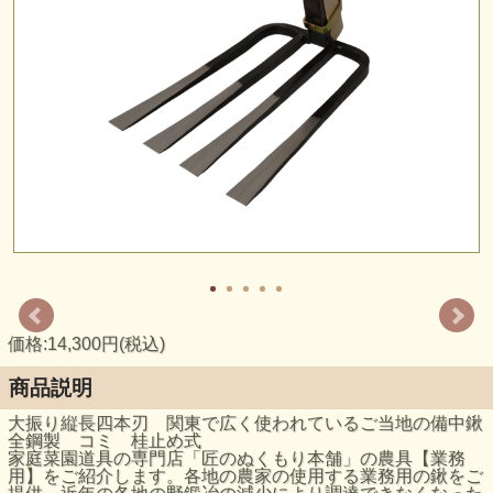
価格:14,300円(税込)
商品説明
大振り縦長四本刃 関東で広く使われているご当地の備中鍬
全鋼製 コミ 桂止め式
家庭菜園道具の専門店「匠のぬくもり本舗」の農具【業務
用】をご紹介します。各地の農家の使用する業務用の鍬をご