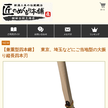
NEW
【兼重型四本鍬】 東京、埼玉などにご当地型の大振
り縦長四本刃