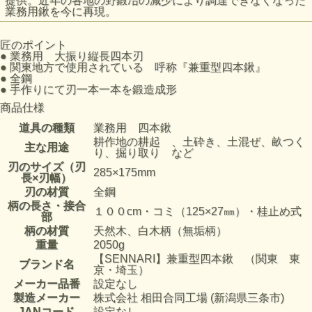
提供。近年の各地の野鍛冶の減少により調達できなくなった
業務用鍬を今に再現。
匠のポイント
●
業務用 大振り縦長四本刃
●
関東地方で使用されている 呼称『兼重型四本鍬』
●
全鋼
●
手作りにて刃一本一本を鍛造成形
商品仕様
道具の種類
業務用 四本鍬
耕作地の耕起 、土砕き、土混ぜ、畝つく
主な用途
り、掘り取り など
刃のサイズ（刃
285×175mm
長×刃幅）
刃の材質
全鋼
柄の長さ・接合
１００cm・コミ（125×27㎜）・桂止め式
部
柄の材質
天然木、白木柄（無垢柄）
重量
2050g
【SENNARI】兼重型四本鍬 （関東 東
ブランド名
京・埼玉）
メーカー品番
設定なし
製造メーカー
株式会社 相田合同工場 (新潟県三条市)
JANコード
設定なし