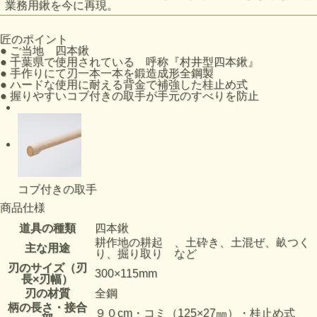
業務用鍬を今に再現。
匠のポイント
●
ご当地 四本鍬
●
千葉県で使用されている 呼称『村井型四本鍬』
●
手作りにて刃一本一本を鍛造成形全鋼製
●
ハードな使用に耐える背金で補強した桂止め式
●
握りやすいコブ付きの取手が手元のすべりを防止
コブ付きの取手
商品仕様
道具の種類
四本鍬
耕作地の耕起 、土砕き、土混ぜ、畝つく
主な用途
り、掘り取り など
刃のサイズ（刃
300×115mm
長×刃幅）
刃の材質
全鋼
柄の長さ・接合
９０cm・コミ（125×27㎜）・桂止め式