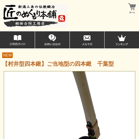
NEW
【村井型四本鍬】ご当地型の四本鍬 千葉型