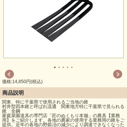
価格:14,850円(税込)
商品説明
関東、特に千葉県で使用されるご当地の鍬
村井型四本鍬と呼ばれ流通 関東地方特に千葉県で見られる
鍬 全鋼
家庭菜園道具の専門店「匠のぬくもり本舗」の農具【業務
用】をご紹介します。各地の農家の使用する業務用の鍬をご
提供。近年の各地の野鍛冶の減少により調達できなくなった