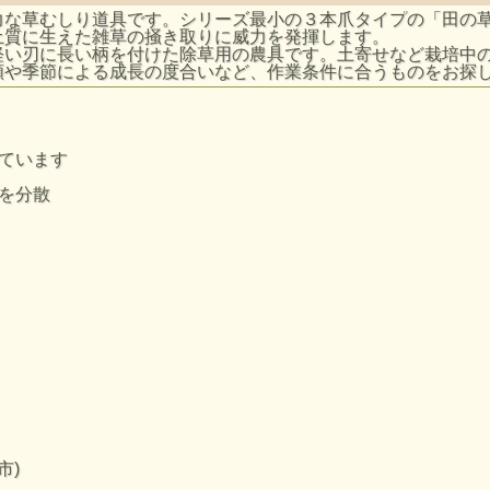
力な草むしり道具です。シリーズ最小の３本爪タイプの「田の
土質に生えた雑草の掻き取りに威力を発揮します。
軽い刃に長い柄を付けた除草用の農具です。土寄せなど栽培中
類や季節による成長の度合いなど、作業条件に合うものをお探
ています
を分散
市)