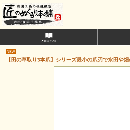
NEW
【田の草取り3本爪】シリーズ最小の爪刃で水田や畑