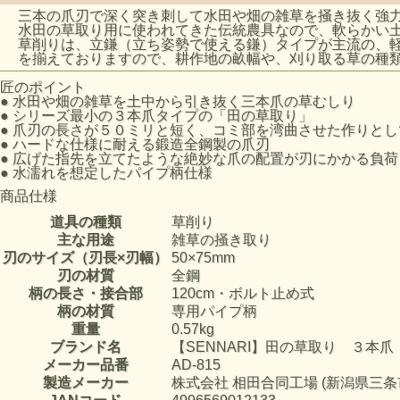
三本の爪刃で深く突き刺して水田や畑の雑草を掻き抜く強
水田の草取り用に使われてきた伝統農具なので、軟らかい
草削りは、立鎌（立ち姿勢で使える鎌）タイプが主流の、
を揃えておりますので、耕作地の畝幅や、刈り取る草の種
匠のポイント
●
水田や畑の雑草を土中から引き抜く三本爪の草むしり
●
シリーズ最小の３本爪タイプの「田の草取り」
●
爪刃の長さが５０ミリと短く、コミ部を湾曲させた作りとし
●
ハードな仕様に耐える鍛造全鋼製の爪刃
●
広げた指先を立てたような絶妙な爪の配置が刃にかかる負荷
●
水濡れを想定したパイプ柄仕様
商品仕様
道具の種類
草削り
主な用途
雑草の掻き取り
刃のサイズ（刃長×刃幅）
50×75mm
刃の材質
全鋼
柄の長さ・接合部
120cm・ボルト止め式
柄の材質
専用パイプ柄
重量
0.57kg
ブランド名
【SENNARI】田の草取り ３本爪
メーカー品番
AD-815
製造メーカー
株式会社 相田合同工場 (新潟県三条