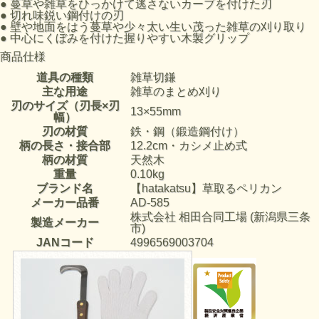
●
蔓草や雑草をひっかけて逃さないカーブを付けた刃
●
切れ味鋭い鋼付けの刃
●
壁や地面をはう蔓草や少々太い生い茂った雑草の刈り取り
●
中心にくぼみを付けた握りやすい木製グリップ
商品仕様
道具の種類
雑草切鎌
主な用途
雑草のまとめ刈り
刃のサイズ（刃長×刃
13×55mm
幅）
刃の材質
鉄・鋼（鍛造鋼付け）
柄の長さ・接合部
12.2cm・カシメ止め式
柄の材質
天然木
重量
0.10kg
ブランド名
【hatakatsu】草取るペリカン
メーカー品番
AD-585
株式会社 相田合同工場 (新潟県三条
製造メーカー
市)
JANコード
4996569003704