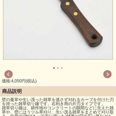
価格:4,050円(税込)
商品説明
壁の蔓草や生い茂った雑草を逃さず刈れるカーブを付けた刃
を持った雑草切り鎌です。右利き用の片刃タイプです。
雑草切り鎌は、耕作地やコンクリートの隙間などに生えた雑
草や、壁にはうツル草刈り、生い茂る雑草をまとめて刈り取