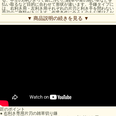
る、中空の(伸びきって宙に浮いた)雑草や背の高い草などを
払い取るなど目的に合わせて形状が違います。手鎌タイプに
は、右利き用・左利き用それぞれの片刃と利き手を問わない
両刃の二種類があります。作業条件に合うものをお選びくだ
さい。
▼ 商品説明の続きを見る ▼
匠のポイント
●
右利き専用片刃の雑草切り鎌