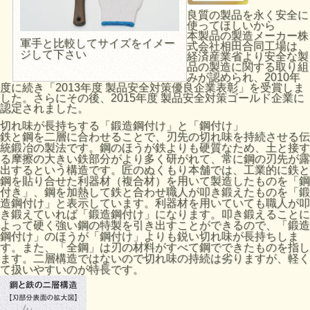
良質の製品を永く安全に
使ってほしいから
本製品の製造メーカー株
軍手と比較してサイズをイメー
式会社相田合同工場は、
ジして下さい
経済産業省より安全な製
品の製造に関する取り組
みが認められ、2010年
度に続き「2013年度 製品安全対策優良企業表彰」を受賞しま
した。さらにその後、2015年度 製品安全対策ゴールド企業に
認定されました。
切れ味が長持ちする「鍛造鋼付け」と「鋼付け」
鉄と鋼を二層に合わせることで、刃先の切れ味を持続させる伝
統鍛冶の製法です。鋼のほうが鉄よりも硬質なため、土と接す
る摩擦の大きい鉄部分がより多く研がれて、常に鋼の刃先が露
出するという構造です。匠のぬくもり本舗では、工業的に鉄と
鋼を貼り合せた利器材（複合材）を用いて製造したものを「鋼
付き」、鋼を加熱して鉄と合わせ職人が叩き鍛えたものを「鍛
造鋼付け」と表示しています。利器材を用いていても職人が叩
き鍛えていれば「鍛造鋼付け」になります。叩き鍛えることに
よって硬く強い鋼の特製を引き出すことができるので、「鍛造
鋼付け」のほうが「鋼付け」よりも鋭い切れ味が長持ちしま
す。また、「全鋼」は刃の材料がすべて鋼でできたものを指し
ます。二層構造ではないので切れ味の持続は劣りますが、軽く
て扱いやすいのが特長です。