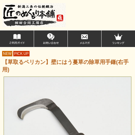
NEW
PICK UP
【草取るペリカン】壁にはう蔓草の除草用手鎌(右手
用)