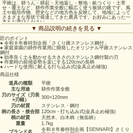
平鍬は、耕うん・耕起・天地返し・整地・畝つくり・土寄
せ・覆土など、耕作作業全般に幅広く使う板状の鍬です。風
土や栽培作物、歴史などの地方色を反映して、地域によって
さまざまな形状で発達してきた農具です。お好みにあった一
本をお選びください。
▼ 商品説明の続きを見る ▼
匠のポイント
●
令和８年春特別企画「さくり鍬ステンレス鋼付」
●
家庭菜園の耕作作業用に開発したオリジナル平鍬ステンレス
鋼付
●
効率良く土を動かせる大きさのステンレス鋼付製の刃
●
作業時の前傾姿勢を楽にする120cmの長柄
●
ハードな使用に耐える打ち込み式(金具止め補強)
商品仕様
道具の種類
平鍬
主な用途
耕作作業全般
刃のサイズ（刃長
300×120mm
×刃幅）
刃の材質
ステンレス・鋼付
柄の長さ・接合部
120cm・打ち込み式(金具止め補強)
柄の材質
天然木、白木柄（無垢柄）
重量
1.7kg
令和８年春特別企画【SENNARI】さくり
ブランド名