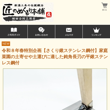
NEW
令和８年春特別企画【さくり鍬ステンレス鋼付】家庭
菜園の土寄せや土運びに適した鈍角長刃の平鍬ステン
レス鋼付